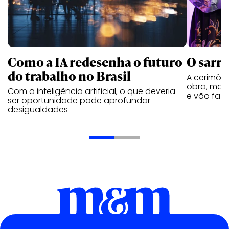
Como a IA redesenha o futuro
O sarra
do trabalho no Brasil
A cerimôn
obra, mas 
Com a inteligência artificial, o que deveria
e vão faze
ser oportunidade pode aprofundar
desigualdades