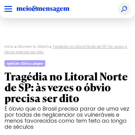
Início
▸
Women to Watch
▸
Tragédia no Litoral Norte de SP: às vezes o
óbvio precisa ser dito
opinião: flávia campos
Tragédia no Litoral Norte
de SP: às vezes o óbvio
precisa ser dito
É óbvio que o Brasil precisa parar de uma vez
por todas de neglicenciar os vulneráveis e
menos favorecidos como tem feito ao longo
de séculos