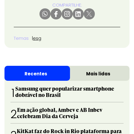
COMPARTILHE:
Temas
esg
Recentes
Mais lidas
Samsung quer popularizar smartphone
1
dobrável no Brasil
Em ação global, Ambev e AB Inbev
2
celebram Dia da Cerveja
KitKat faz do Rock in Rio plataforma para