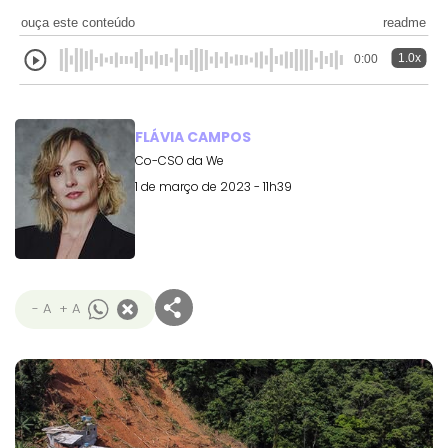
ouça este conteúdo
readme
1.0x
0:00
FLÁVIA CAMPOS
Co-CSO da We
1 de março de 2023 - 11h39
- A
+ A