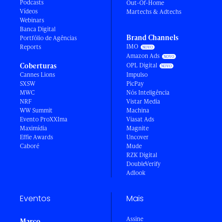
Podcasts
Out-Of-Home
Vídeos
Martechs & Adtechs
Webinars
Banca Digital
Brand Channels
Portfólio de Agências
IMO
Reports
Amazon Ads
Coberturas
OPL Digital
Cannes Lions
Impulso
SXSW
PicPay
MWC
Nós Inteligência
NRF
Vistar Media
WW Summit
Machina
Evento ProXXIma
Viasat Ads
Maximídia
Magnite
Effie Awards
Uncover
Caboré
Mude
RZK Digital
DoubleVerify
Adlook
Eventos
Mais
Assine
Março