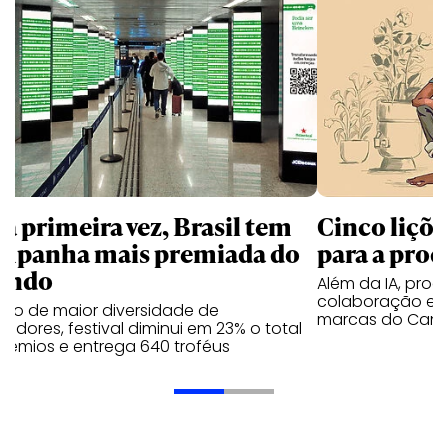
la primeira vez, Brasil tem
Cinco liçõ
mpanha mais premiada do
para a prod
undo
Além da IA, prod
colaboração e 
ano de maior diversidade de
marcas do Cann
edores, festival diminui em 23% o total
rêmios e entrega 640 troféus