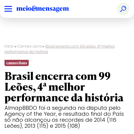
Início
▸
Cannes Lions
▸
Brasil encerra com 99 Leões, 4ª melhor
performance da história
Audio & Radio
Ranking
Design
Creative
Glass
Film
Print &
Pharma
Nacional
Effectiveness
Publishing
cannes lions
Brasil encerra com 99
Brand
Prêmios
Digital Craft
Creative
Health &
Film Craft
Social &
PR
Experience &
Especiais
Strategy
Wellness
Creator
Leões, 4ª melhor
Activation
Audio & Radio
Design
Glass
Print &
performance da história
Creative B2B
Direct
Industry
Sustainable
Publishing
Craft
Development
Brand
Digital Craft
Health &
Social &
Goals
AlmapBBDO foi a segunda na disputa pelo
Experience &
Wellness
Creator
Agency of the Year, e resultado final do País
Creative Brand
Activation
Entertainment
Innovation
Titanium
só não alcançou os recordes de 2014 (116
Creative
Creative B2B
Entertainment
Direct
Luxury
Industry
Sustainable
Leões), 2013 (115) e 2015 (108)
Business
for Gaming
Craft
Development