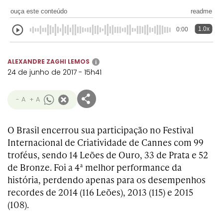
Transformation
Goals
ouça este conteúdo
readme
Creative
Creative Brand
Entertainment
Entertainment
Media
Innovation
Titanium
Commerce
for Music
1.0x
0:00
Creative
Entertainment
Luxury
Creative Data
Business
Entertainment
for Gaming
Outdoor
Transformation
for Sport
ALEXANDRE ZAGHI LEMOS
i
Creative
Creative
Film
Entertainment
Pharma
Media
24 de junho de 2017 - 15h41
Effectiveness
Commerce
for Music
Creative
Creative Data
Film Craft
Entertainment
PR
Outdoor
- A
+ A
Strategy
for Sport
O Brasil encerrou sua participação no Festival
Internacional de Criatividade de Cannes com 99
troféus, sendo 14 Leões de Ouro, 33 de Prata e 52
de Bronze. Foi a 4ª melhor performance da
história, perdendo apenas para os desempenhos
recordes de 2014 (116 Leões), 2013 (115) e 2015
(108).