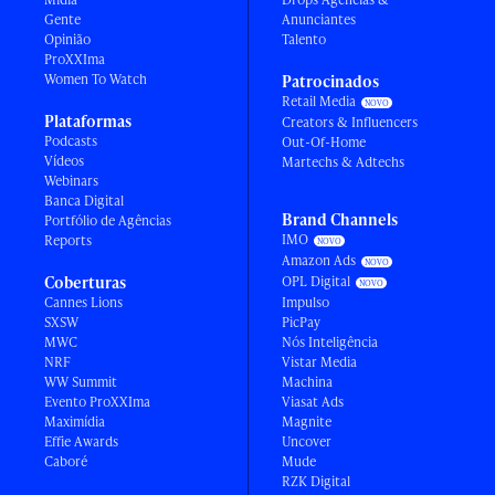
Gente
Anunciantes
Opinião
Talento
ProXXIma
Women To Watch
Patrocinados
Retail Media
Plataformas
Creators & Influencers
Podcasts
Out-Of-Home
Vídeos
Martechs & Adtechs
Webinars
Banca Digital
Brand Channels
Portfólio de Agências
IMO
Reports
Amazon Ads
Coberturas
OPL Digital
Cannes Lions
Impulso
SXSW
PicPay
MWC
Nós Inteligência
NRF
Vistar Media
WW Summit
Machina
Evento ProXXIma
Viasat Ads
Maximídia
Magnite
Effie Awards
Uncover
Caboré
Mude
RZK Digital