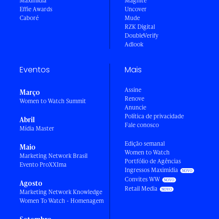
Maximídia
Magnite
Effie Awards
Uncover
Caboré
Mude
RZK Digital
DoubleVerify
Adlook
Eventos
Mais
Assine
Março
Renove
Women to Watch Summit
Anuncie
Política de privacidade
Abril
Fale conosco
Mídia Master
Edição semanal
Maio
Women to Watch
Marketing Network Brasil
Portfólio de Agências
Evento ProXXIma
Ingressos Maximídia
Convites WW
Agosto
Retail Media
Marketing Network Knowledge
Women To Watch - Homenagem