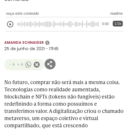
Transformation
Goals
Creative
Creative Brand
Entertainment
Entertainment
Media
Innovation
Titanium
ouça este conteúdo
readme
Commerce
for Music
Creative
Entertainment
Luxury
1.0x
0:00
Creative Data
Business
Entertainment
for Gaming
Outdoor
Transformation
for Sport
Creative
Creative
Film
Entertainment
Pharma
Media
AMANDA SCHNAIDER
i
Effectiveness
Commerce
for Music
25 de junho de 2021 - 17h16
Creative
Creative Data
Film Craft
Entertainment
PR
Outdoor
Strategy
for Sport
- A
+ A
No futuro, comprar não será mais a mesma coisa.
Tecnologias como realidade aumentada,
blockchain e NFTs (tokens não fungíveis) estão
redefinindo a forma como possuímos e
transferimos valor. A digitalização criou o chamado
metaverso, um espaço coletivo e virtual
compartilhado, que está crescendo