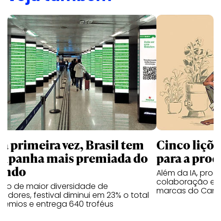
la primeira vez, Brasil tem
Cinco liçõ
mpanha mais premiada do
para a prod
undo
Além da IA, prod
colaboração e 
ano de maior diversidade de
marcas do Cann
edores, festival diminui em 23% o total
rêmios e entrega 640 troféus