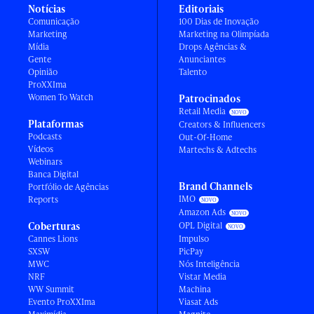
Notícias
Editoriais
Comunicação
100 Dias de Inovação
Marketing
Marketing na Olimpíada
Mídia
Drops Agências &
Gente
Anunciantes
Opinião
Talento
ProXXIma
Women To Watch
Patrocinados
Retail Media
Plataformas
Creators & Influencers
Podcasts
Out-Of-Home
Vídeos
Martechs & Adtechs
Webinars
Banca Digital
Brand Channels
Portfólio de Agências
IMO
Reports
Amazon Ads
Coberturas
OPL Digital
Cannes Lions
Impulso
SXSW
PicPay
MWC
Nós Inteligência
NRF
Vistar Media
WW Summit
Machina
Evento ProXXIma
Viasat Ads