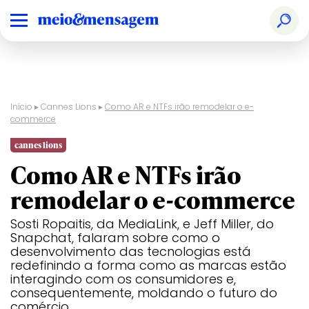
Início
▸
Cannes Lions
▸
Como AR e NTFs irão remodelar o e-
commerce
Audio & Radio
Ranking
Design
Creative
Glass
Film
Print &
Pharma
Nacional
Effectiveness
Publishing
cannes lions
Como AR e NTFs irão
Brand
Prêmios
Digital Craft
Creative
Health &
Film Craft
Social &
PR
Experience &
Especiais
Strategy
Wellness
Creator
remodelar o e-commerce
Activation
Audio & Radio
Design
Glass
Print &
Creative B2B
Direct
Industry
Sustainable
Publishing
Sosti Ropaitis, da MediaLink, e Jeff Miller, do
Craft
Development
Snapchat, falaram sobre como o
Brand
Digital Craft
Health &
Social &
Goals
desenvolvimento das tecnologias está
Experience &
Wellness
Creator
redefinindo a forma como as marcas estão
Creative Brand
Activation
Entertainment
Innovation
Titanium
interagindo com os consumidores e,
Creative
Creative B2B
Entertainment
Direct
Luxury
Industry
Sustainable
consequentemente, moldando o futuro do
Business
for Gaming
Craft
Development
comércio