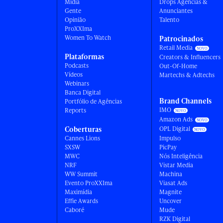
Mídia
Drops Agências &
Gente
Anunciantes
Opinião
Talento
ProXXIma
Women To Watch
Patrocinados
Retail Media
Plataformas
Creators & Influencers
Podcasts
Out-Of-Home
Vídeos
Martechs & Adtechs
Webinars
Banca Digital
Brand Channels
Portfólio de Agências
IMO
Reports
Amazon Ads
Coberturas
OPL Digital
Cannes Lions
Impulso
SXSW
PicPay
MWC
Nós Inteligência
NRF
Vistar Media
WW Summit
Machina
Evento ProXXIma
Viasat Ads
Maximídia
Magnite
Effie Awards
Uncover
Caboré
Mude
RZK Digital