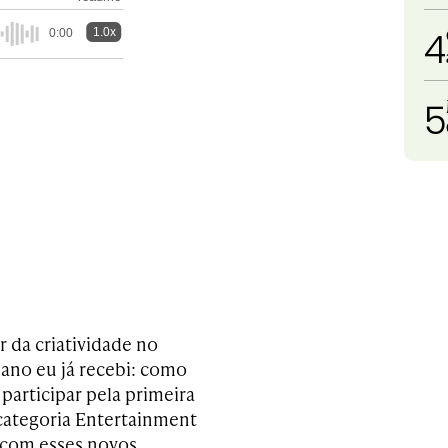
4
1.0x
0:00
5
 da criatividade no
ano eu já recebi: como
participar pela primeira
 categoria Entertainment
 com esses novos