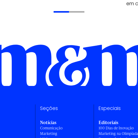
em 
Seções
Especiais
Notícias
Editoriais
Comunicação
100 Dias de Inovação
Marketing
Marketing na Olimpíad