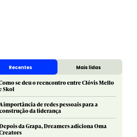
Print & Publishing
Pharma
Social & Creator
PR
Recentes
Mais lidas
Sustainable Development Goals
Print & Publishing
Titanium
Social & Creator
Como se deu o reencontro entre Clóvis Mello
e Skol
Sustainable Development Goals
Titanium
A importância de redes pessoais para a
construção da liderança
Depois da Grapa, Dreamers adiciona Oma
Creators