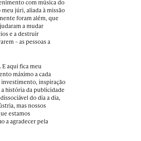
etenimento com música do
meu júri, aliada à missão
almente foram além, que
ajudaram a mudar
os e a destruir
arem – as pessoas a
 E aqui fica meu
mento máximo a cada
 investimento, inspiração
 a história da publicidade
issociável do dia a dia,
stria, mas nossos
 que estamos
o a agradecer pela