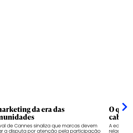
arketing da era das
O que o
munidades
cabe e
ival de Cannes sinaliza que marcas devem
A edição 
ar a disputa por atenção pela participação
relaciona