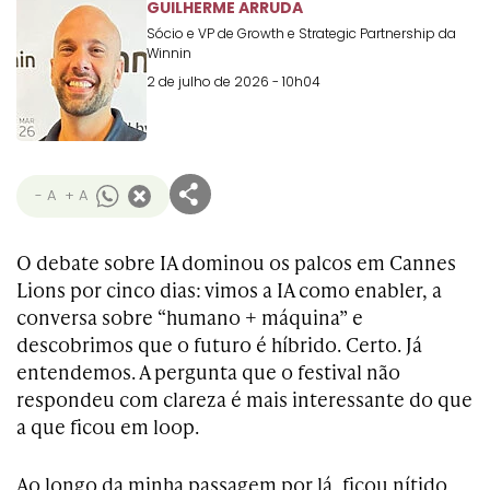
Transformation
Goals
GUILHERME ARRUDA
Sócio e VP de Growth e Strategic Partnership da
Creative
Creative Brand
Entertainment
Entertainment
Media
Innovation
Titanium
Winnin
Commerce
for Music
Creative
Entertainment
Luxury
2 de julho de 2026 - 10h04
Creative Data
Business
Entertainment
for Gaming
Outdoor
Transformation
for Sport
Creative
Creative
Film
Entertainment
Pharma
Media
Effectiveness
Commerce
for Music
- A
+ A
Creative
Creative Data
Film Craft
Entertainment
PR
Outdoor
Strategy
for Sport
O debate sobre IA dominou os palcos em Cannes
Lions por cinco dias: vimos a IA como enabler, a
conversa sobre “humano + máquina” e
descobrimos que o futuro é híbrido. Certo. Já
entendemos. A pergunta que o festival não
respondeu com clareza é mais interessante do que
a que ficou em loop.
Ao longo da minha passagem por lá, ficou nítido