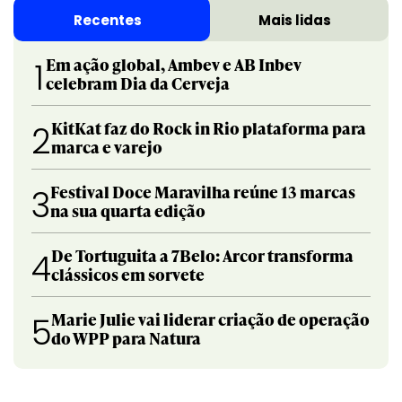
Recentes
Mais lidas
Em ação global, Ambev e AB Inbev
1
celebram Dia da Cerveja
KitKat faz do Rock in Rio plataforma para
2
marca e varejo
Festival Doce Maravilha reúne 13 marcas
3
na sua quarta edição
De Tortuguita a 7Belo: Arcor transforma
4
clássicos em sorvete
Marie Julie vai liderar criação de operação
5
do WPP para Natura