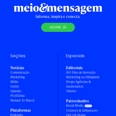
Informa, inspira e conecta.
ASSINE JÁ
Seções
Especiais
Notícias
Editoriais
Comunicação
100 Dias de Inovação
Marketing
Marketing na Olimpíada
Mídia
Drops Agências &
Gente
Anunciantes
Opinião
Talento
ProXXIma
Women To Watch
Patrocinados
Retail Media
Plataformas
Creators & Influencers
Podcasts
Out-Of-Home