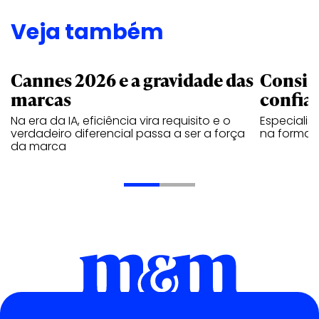
Veja também
Cannes 2026 e a gravidade das
Consis
marcas
confia
Na era da IA, eficiência vira requisito e o
Especiali
verdadeiro diferencial passa a ser a força
na forma d
da marca