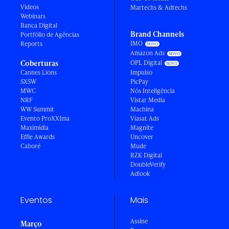
Vídeos
Martechs & Adtechs
Webinars
Banca Digital
Brand Channels
Portfólio de Agências
IMO
Reports
Amazon Ads
Coberturas
OPL Digital
Cannes Lions
Impulso
SXSW
PicPay
MWC
Nós Inteligência
NRF
Vistar Media
WW Summit
Machina
Evento ProXXIma
Viasat Ads
Maximídia
Magnite
Effie Awards
Uncover
Caboré
Mude
RZK Digital
DoubleVerify
Adlook
Eventos
Mais
Assine
Março