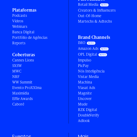
Retail Media
Plataformas
Creators & Influencers
Podcasts
Out-Of-Home
Vídeos
Martechs & Adtechs
Webinars
Banca Digital
Brand Channels
Portfólio de Agências
IMO
Reports
Amazon Ads
Coberturas
OPL Digital
Cannes Lions
Impulso
SXSW
PicPay
MWC
Nós Inteligência
NRF
Vistar Media
WW Summit
Machina
Evento ProXXIma
Viasat Ads
Maximídia
Magnite
Effie Awards
Uncover
Caboré
Mude
RZK Digital
DoubleVerify
Adlook
Eventos
Mais