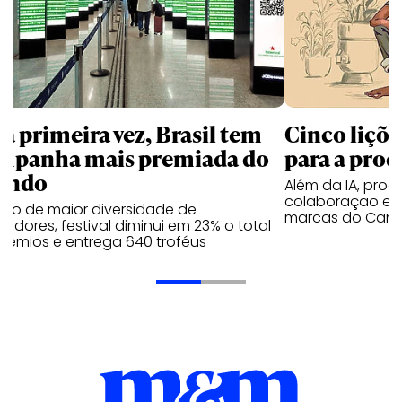
la primeira vez, Brasil tem
Cinco liçõ
mpanha mais premiada do
para a prod
undo
Além da IA, prod
colaboração e 
ano de maior diversidade de
marcas do Cann
edores, festival diminui em 23% o total
rêmios e entrega 640 troféus