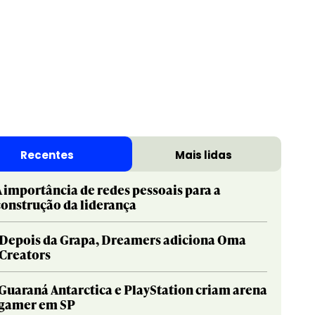
Print & Publishing
Pharma
Social & Creator
PR
Recentes
Mais lidas
Sustainable Development Goals
Print & Publishing
Titanium
Social & Creator
A importância de redes pessoais para a
construção da liderança
Sustainable Development Goals
Titanium
Depois da Grapa, Dreamers adiciona Oma
Creators
Guaraná Antarctica e PlayStation criam arena
gamer em SP