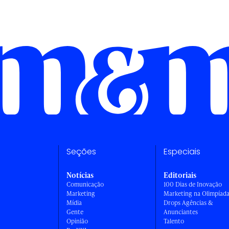
Seções
Especiais
Notícias
Editoriais
Comunicação
100 Dias de Inovação
Marketing
Marketing na Olimpíad
Mídia
Drops Agências &
Gente
Anunciantes
Opinião
Talento