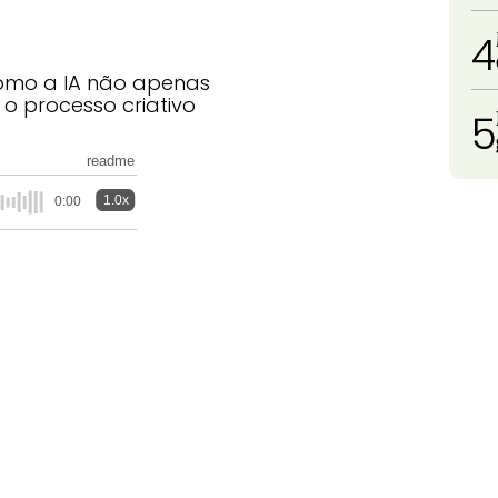
4
como a IA não apenas
 processo criativo
5
readme
1.0x
0:00