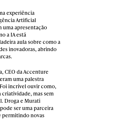
uma experiência
ência Artificial
m uma apresentação
o a IA está
dadeira aula sobre como a
des inovadoras, abrindo
rcas.
ga, CEO da Accenture
ceram uma palestra
 Foi incrível ouvir como,
a criatividade, mas sem
l. Droga e Murati
pode ser uma parceira
e permitindo novas