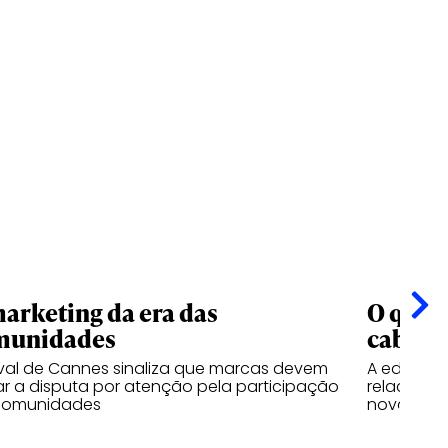
arketing da era das
O que o
munidades
cabe e
ival de Cannes sinaliza que marcas devem
A edição 
ar a disputa por atenção pela participação
relaciona
comunidades
nova indús