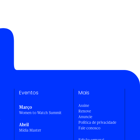
Eventos
Mais
Assine
Março
Renove
Women to Watch Summit
Anuncie
a
Política de privacidade
Abril
Fale conosco
Mídia Master
Edição semanal