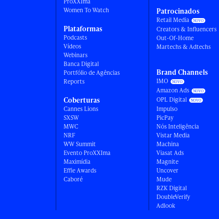
ProXXIma
Women To Watch
Patrocinados
Retail Media
Plataformas
Creators & Influencers
Podcasts
Out-Of-Home
Vídeos
Martechs & Adtechs
Webinars
Banca Digital
Brand Channels
Portfólio de Agências
IMO
Reports
Amazon Ads
Coberturas
OPL Digital
Cannes Lions
Impulso
SXSW
PicPay
MWC
Nós Inteligência
NRF
Vistar Media
WW Summit
Machina
Evento ProXXIma
Viasat Ads
Maximídia
Magnite
Effie Awards
Uncover
Caboré
Mude
RZK Digital
DoubleVerify
Adlook