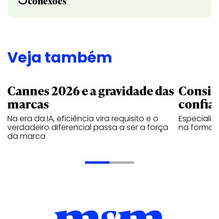
conexões
Veja também
Cannes 2026 e a gravidade das
Consis
marcas
confia
Na era da IA, eficiência vira requisito e o
Especiali
verdadeiro diferencial passa a ser a força
na forma d
da marca