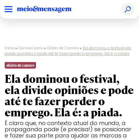
Início
▸
Cannes Lions
▸
Diário de Cannes
▸
Ela dominou o festival, ela
divide opiniões e pode até te fazer perder o emprego. Ela é: a piada.
Audio & Radio
Ranking
Design
Creative
Glass
Film
Print &
Pharma
Nacional
Effectiveness
Publishing
diário de cannes
Ela dominou o festival,
Brand
Prêmios
Digital Craft
Creative
Health &
Film Craft
Social &
PR
Experience &
Especiais
Strategy
Wellness
Creator
ela divide opiniões e pode
Activation
Audio & Radio
Design
Glass
Print &
até te fazer perder o
Creative B2B
Direct
Industry
Sustainable
Publishing
Craft
Development
Brand
Digital Craft
Health &
Social &
emprego. Ela é: a piada.
Goals
Experience &
Wellness
Creator
Creative Brand
Activation
Entertainment
Innovation
Titanium
É claro que, no contexto atual do mundo, a
propaganda pode (e precisa!) se posicionar
Creative
Creative B2B
Entertainment
Direct
Luxury
Industry
Sustainable
e fazer sua parte para ajudar as marcas a
Business
for Gaming
Craft
Development