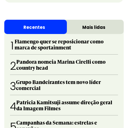
Recentes
Mais lidas
Flamengo quer se reposicionar como
1
marca de sportainment
Pandora nomeia Marina Cirelli como
2
country head
Grupo Bandeirantes tem novo líder
3
comercial
Patricia Kamitsuji assume direção geral
4
da Imagem Filmes
Campanhas da Semana: estrelas e
5