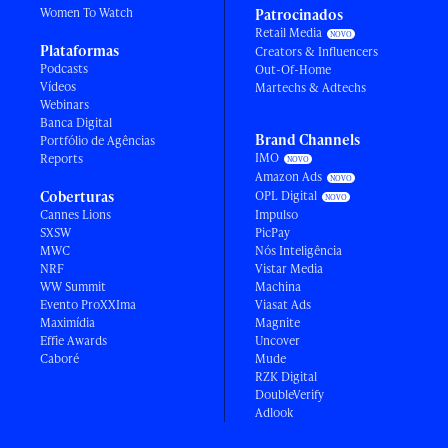
Women To Watch
Patrocinados
Retail Media
Plataformas
Creators & Influencers
Podcasts
Out-Of-Home
Vídeos
Martechs & Adtechs
Webinars
Banca Digital
Brand Channels
Portfólio de Agências
IMO
Reports
Amazon Ads
Coberturas
OPL Digital
Cannes Lions
Impulso
SXSW
PicPay
MWC
Nós Inteligência
NRF
Vistar Media
WW Summit
Machina
Evento ProXXIma
Viasat Ads
Maximídia
Magnite
Effie Awards
Uncover
Caboré
Mude
RZK Digital
DoubleVerify
Adlook