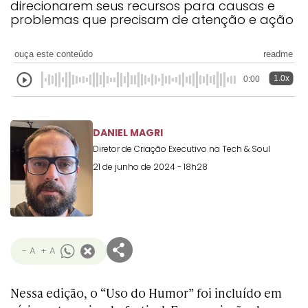
direcionarem seus recursos para causas e
Transformation
Goals
problemas que precisam de atenção e ação
Creative
Creative Brand
Entertainment
Entertainment
Media
Innovation
Titanium
Commerce
for Music
Creative
Entertainment
Luxury
ouça este conteúdo
readme
Creative Data
Business
Entertainment
for Gaming
Outdoor
Transformation
for Sport
1.0x
0:00
Creative
Creative
Film
Entertainment
Pharma
Media
Effectiveness
Commerce
for Music
DANIEL MAGRI
Creative
Creative Data
Film Craft
Entertainment
PR
Outdoor
Strategy
for Sport
Diretor de Criação Executivo na Tech & Soul
21 de junho de 2024 - 18h28
- A
+ A
Nessa edição, o “Uso do Humor” foi incluído em