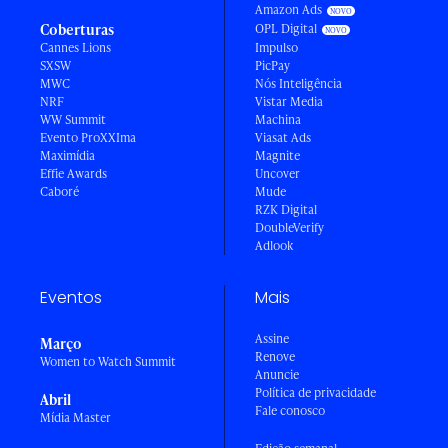
Amazon Ads
Coberturas
OPL Digital
Cannes Lions
Impulso
SXSW
PicPay
MWC
Nós Inteligência
NRF
Vistar Media
WW Summit
Machina
Evento ProXXIma
Viasat Ads
Maximídia
Magnite
Effie Awards
Uncover
Caboré
Mude
RZK Digital
DoubleVerify
Adlook
Eventos
Mais
Assine
Março
Renove
Women to Watch Summit
Anuncie
Política de privacidade
Abril
Fale conosco
Mídia Master