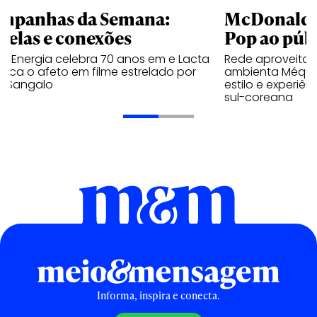
mpanhas da Semana:
McDonald’s 
trelas e conexões
Pop ao públ
a Energia celebra 70 anos em e Lacta
Rede aproveita
aca o afeto em filme estrelado por
ambienta Méqui 
te Sangalo
estilo e experiên
sul-coreana
Informa, inspira e conecta.