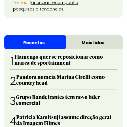
Temas
anunciante
campanha
pesquisas e tendências
Recentes
Mais lidas
Flamengo quer se reposicionar como
1
marca de sportainment
Pandora nomeia Marina Cirelli como
2
country head
Grupo Bandeirantes tem novo líder
3
comercial
Patricia Kamitsuji assume direção geral
4
da Imagem Filmes