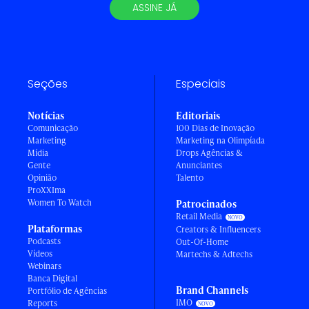
ASSINE JÁ
Seções
Especiais
Notícias
Editoriais
Comunicação
100 Dias de Inovação
Marketing
Marketing na Olimpíada
Mídia
Drops Agências &
Gente
Anunciantes
Opinião
Talento
ProXXIma
Women To Watch
Patrocinados
Retail Media
Plataformas
Creators & Influencers
Podcasts
Out-Of-Home
Vídeos
Martechs & Adtechs
Webinars
Banca Digital
Brand Channels
Portfólio de Agências
IMO
Reports