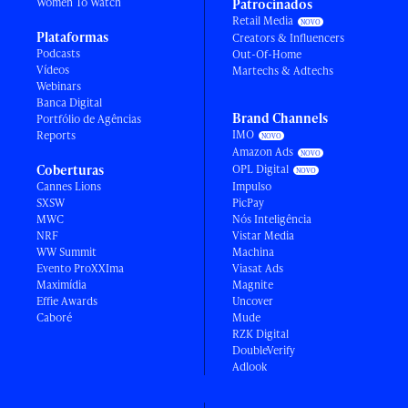
Women To Watch
Patrocinados
Retail Media
Plataformas
Creators & Influencers
Podcasts
Out-Of-Home
Vídeos
Martechs & Adtechs
Webinars
Banca Digital
Brand Channels
Portfólio de Agências
IMO
Reports
Amazon Ads
Coberturas
OPL Digital
Cannes Lions
Impulso
SXSW
PicPay
MWC
Nós Inteligência
NRF
Vistar Media
WW Summit
Machina
Evento ProXXIma
Viasat Ads
Maximídia
Magnite
Effie Awards
Uncover
Caboré
Mude
RZK Digital
DoubleVerify
Adlook