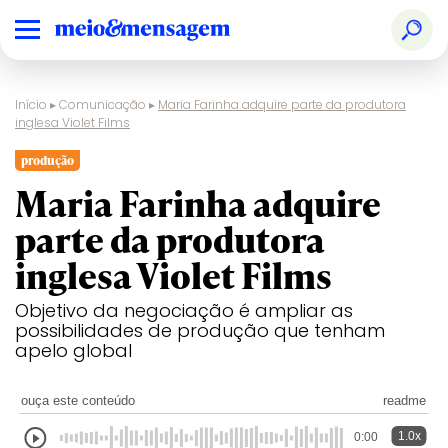
Início
▸
Comunicação
▸
Maria Farinha adquire parte da produtora
inglesa Violet Films
produção
Maria Farinha adquire
parte da produtora
inglesa Violet Films
Objetivo da negociação é ampliar as
possibilidades de produção que tenham
apelo global
ouça este conteúdo
readme
1.0x
0:00