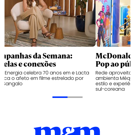
mpanhas da Semana:
McDonald’s 
trelas e conexões
Pop ao públ
a Energia celebra 70 anos em e Lacta
Rede aproveita
aca o afeto em filme estrelado por
ambienta Méqui 
te Sangalo
estilo e experiên
sul-coreana