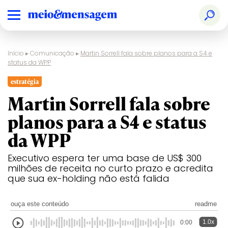
Início
▸
Comunicação
▸
Martin Sorrell fala sobre planos para a S4 e
status da WPP
estratégia
Martin Sorrell fala sobre
planos para a S4 e status
da WPP
Executivo espera ter uma base de US$ 300
milhões de receita no curto prazo e acredita
que sua ex-holding não está falida
ouça este conteúdo
readme
1.0x
0:00