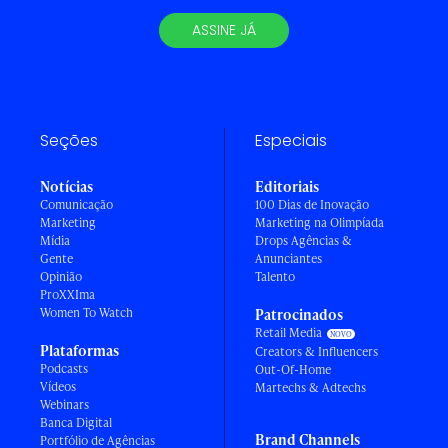
ASSINE JÁ
Seções
Especiais
Notícias
Editoriais
Comunicação
100 Dias de Inovação
Marketing
Marketing na Olimpíada
Mídia
Drops Agências &
Gente
Anunciantes
Opinião
Talento
ProXXIma
Women To Watch
Patrocinados
Retail Media
Plataformas
Creators & Influencers
Podcasts
Out-Of-Home
Vídeos
Martechs & Adtechs
Webinars
Banca Digital
Brand Channels
Portfólio de Agências