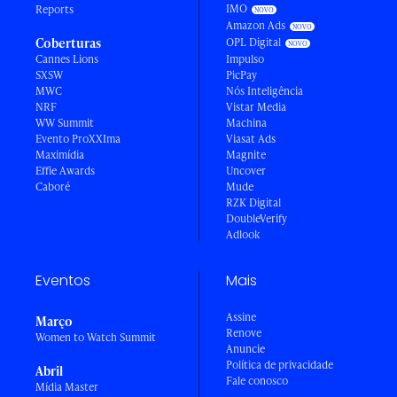
IMO
Reports
Amazon Ads
Coberturas
OPL Digital
Cannes Lions
Impulso
SXSW
PicPay
MWC
Nós Inteligência
NRF
Vistar Media
WW Summit
Machina
Evento ProXXIma
Viasat Ads
Maximídia
Magnite
Effie Awards
Uncover
Caboré
Mude
RZK Digital
DoubleVerify
Adlook
Eventos
Mais
Assine
Março
Renove
Women to Watch Summit
Anuncie
Política de privacidade
Abril
Fale conosco
Mídia Master