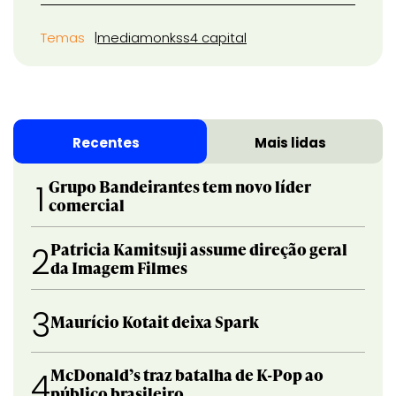
Temas
mediamonks
s4 capital
Recentes
Mais lidas
Grupo Bandeirantes tem novo líder
1
comercial
Patricia Kamitsuji assume direção geral
2
da Imagem Filmes
3
Maurício Kotait deixa Spark
McDonald’s traz batalha de K-Pop ao
4
público brasileiro