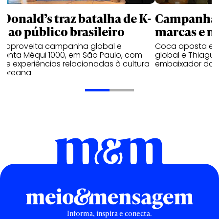
Donald’s traz batalha de K-
Campanhas 
p ao público brasileiro
marcas e 
e aproveita campanha global e
Coca aposta e
ienta Méqui 1000, em São Paulo, com
global e Thiagui
lo e experiências relacionadas à cultura
embaixador da H
-coreana
Informa, inspira e conecta.