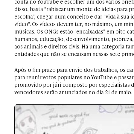
conta no YouTube e escolher um dos vários brief
disso, basta "rabiscar um monte de ideias para
escolha", chegar num conceito e dar "vida à sua 
vídeo". Os vídeos devem ter, no máximo, um mi
músicas. Os ONGs estão "encaixadas" em oito cat
humanos, educação, desenvolvimento, pobreza, a
aos animais e direitos civis. Há uma categoria ta
entidades que não se encaixam nessas sete prime
Após o fim prazo para envio dos trabalhos, os ca
para reunir votos populares no YouTube e passa
promovido por júri composto por especialistas do
vencedores serão anunciados no dia 21 de maio.