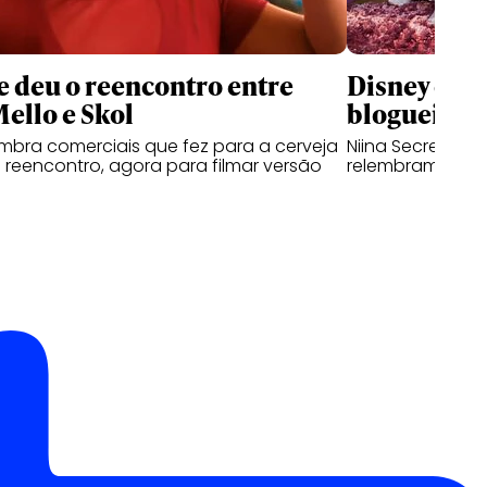
 deu o reencontro entre
Disney que
Mello e Skol
blogueiras 
lembra comerciais que fez para a cerveja
Niina Secrets, Ka
reencontro, agora para filmar versão
relembram traje
l