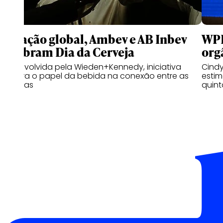
Em ação global, Ambev e AB Inbev
WPP
celebram Dia da Cerveja
org
Desenvolvida pela Wieden+Kennedy, iniciativa
Cindy
celebra o papel da bebida na conexão entre as
estim
pessoas
quint