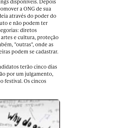
ings disponíveis. Depois
 promover a ONG de sua
ideia através do poder do
nuto e não podem ter
egorias: diretos
rtes e cultura, proteção
mbém, "outras", onde as
iras podem se cadastrar.
ndidatos terão cinco dias
rão por um julgamento,
 festival. Os cincos