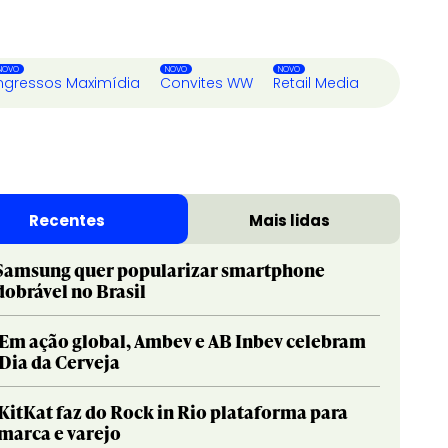
ngressos Maximídia
Convites WW
Retail Media
Recentes
Mais lidas
Samsung quer popularizar smartphone
dobrável no Brasil
Em ação global, Ambev e AB Inbev celebram
Dia da Cerveja
KitKat faz do Rock in Rio plataforma para
marca e varejo