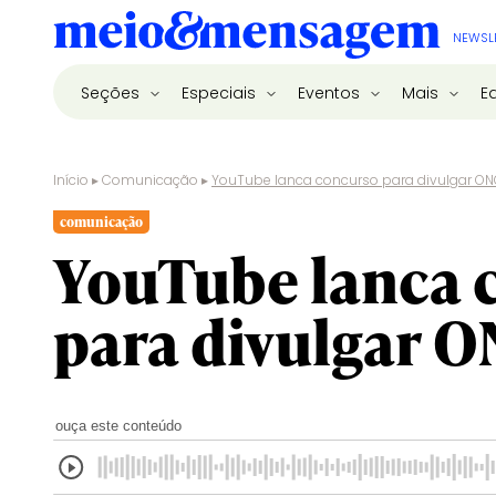
NEWSL
Seções
Especiais
Eventos
Mais
E
Início
▸
Comunicação
▸
YouTube lanca concurso para divulgar O
comunicação
YouTube lanca 
para divulgar 
ouça este conteúdo