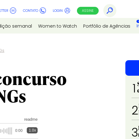
ETTER
CONTATO
LOGIN
ASSINE
I
dição semanal
Women to Watch
Portfólio de Agências
NGs
concurso
1
ONGs
2
readme
3
1.0x
0:00