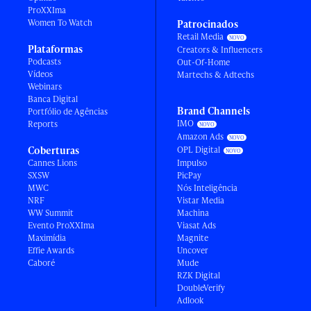
ProXXIma
Women To Watch
Patrocinados
Retail Media
Plataformas
Creators & Influencers
Podcasts
Out-Of-Home
Vídeos
Martechs & Adtechs
Webinars
Banca Digital
Brand Channels
Portfólio de Agências
IMO
Reports
Amazon Ads
Coberturas
OPL Digital
Cannes Lions
Impulso
SXSW
PicPay
MWC
Nós Inteligência
NRF
Vistar Media
WW Summit
Machina
Evento ProXXIma
Viasat Ads
Maximídia
Magnite
Effie Awards
Uncover
Caboré
Mude
RZK Digital
DoubleVerify
Adlook