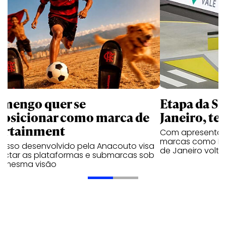
amengo quer se
Etapa da SL
posicionar como marca de
Janeiro, te
ortainment
Com apresentaçã
marcas como Hei
cesso desenvolvido pela Anacouto visa
de Janeiro volta
ectar as plataformas e submarcas sob
 mesma visão