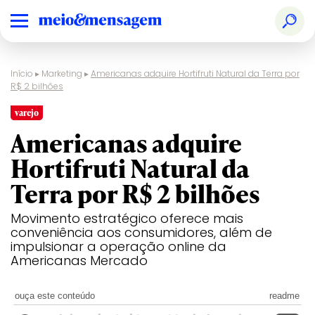
Início
▸
Marketing
▸
Americanas adquire Hortifruti Natural da Terra por
R$ 2 bilhões
varejo
Americanas adquire
Hortifruti Natural da
Terra por R$ 2 bilhões
Movimento estratégico oferece mais
conveniência aos consumidores, além de
impulsionar a operação online da
Americanas Mercado
ouça este conteúdo
readme