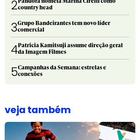
Pandora nomeia Marina Cirelli como
2
country head
Grupo Bandeirantes tem novo líder
3
comercial
Patricia Kamitsuji assume direção geral
4
da Imagem Filmes
Campanhas da Semana: estrelas e
5
conexões
veja também