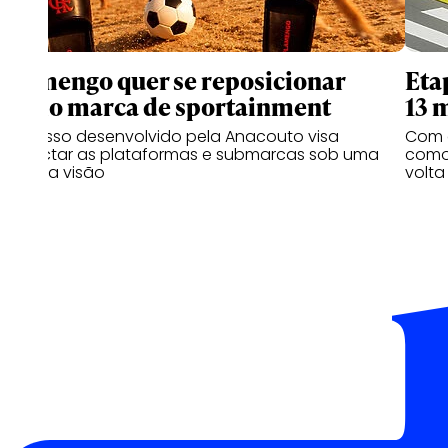
Flamengo quer se reposicionar
Eta
como marca de sportainment
13 
Processo desenvolvido pela Anacouto visa
Com 
conectar as plataformas e submarcas sob uma
como 
mesma visão
volta