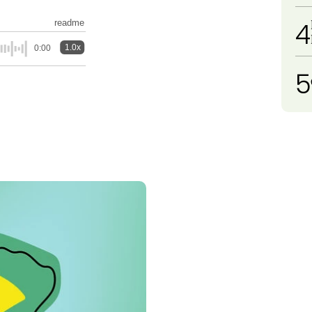
4
readme
1.0x
0:00
5