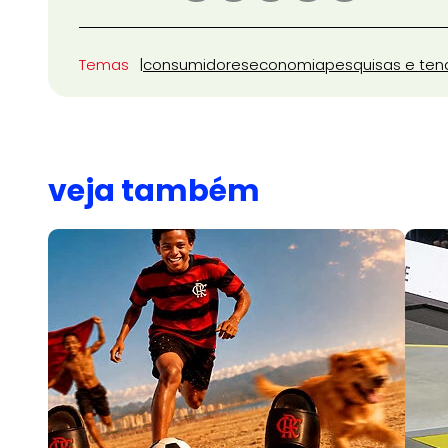
Temas
consumidores
economia
pesquisas e ten
veja também