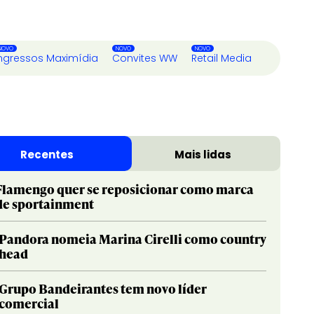
ngressos Maximídia
Convites WW
Retail Media
Recentes
Mais lidas
Flamengo quer se reposicionar como marca
de sportainment
Pandora nomeia Marina Cirelli como country
head
Grupo Bandeirantes tem novo líder
comercial