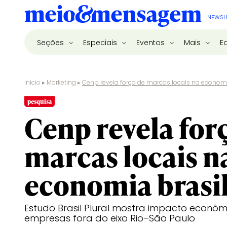
NEWSL
Seções
Especiais
Eventos
Mais
E
Início
▸
Marketing
▸
Cenp revela força de marcas locais na economi
pesquisa
Cenp revela for
marcas locais n
economia brasil
Estudo Brasil Plural mostra impacto econômi
empresas fora do eixo Rio–São Paulo