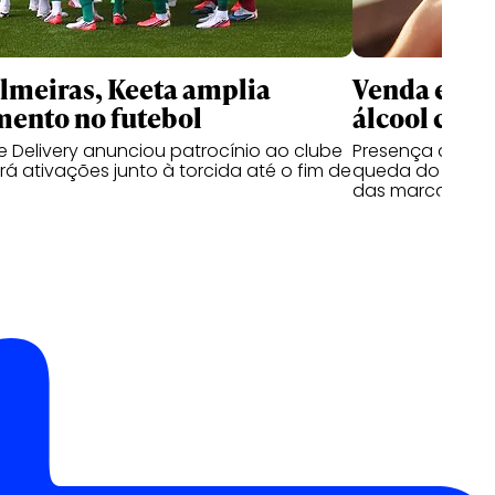
meiras, Keeta amplia
Venda e co
mento no futebol
álcool cres
 Delivery anunciou patrocínio ao clube
Presença de beb
á ativações junto à torcida até o fim de
queda do segmen
das marcas