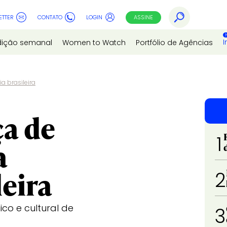
ETTER
CONTATO
LOGIN
ASSINE
I
dição semanal
Women to Watch
Portfólio de Agências
a brasileira
ça de
1
a
eira
2
co e cultural de
3