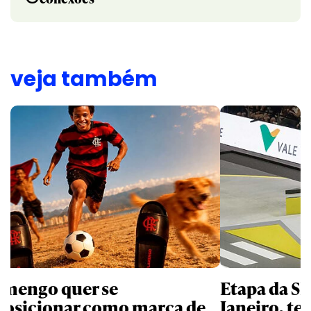
veja também
amengo quer se
Etapa da SL
posicionar como marca de
Janeiro, te