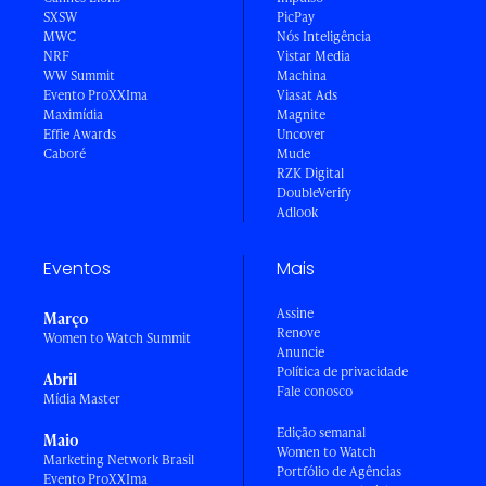
SXSW
PicPay
MWC
Nós Inteligência
NRF
Vistar Media
WW Summit
Machina
Evento ProXXIma
Viasat Ads
Maximídia
Magnite
Effie Awards
Uncover
Caboré
Mude
RZK Digital
DoubleVerify
Adlook
Eventos
Mais
Assine
Março
Renove
Women to Watch Summit
Anuncie
Política de privacidade
Abril
Fale conosco
Mídia Master
Edição semanal
Maio
Women to Watch
Marketing Network Brasil
Portfólio de Agências
Evento ProXXIma