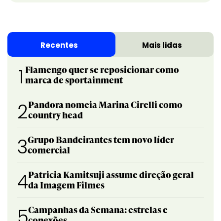
Recentes
Mais lidas
Flamengo quer se reposicionar como
1
marca de sportainment
Pandora nomeia Marina Cirelli como
2
country head
Grupo Bandeirantes tem novo líder
3
comercial
Patricia Kamitsuji assume direção geral
4
da Imagem Filmes
Campanhas da Semana: estrelas e
5
conexões