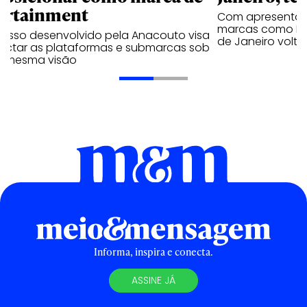
ortainment
Com apresentaçã
marcas como Hei
cesso desenvolvido pela Anacouto visa
de Janeiro volta
ectar as plataformas e submarcas sob
 mesma visão
Informa, inspira e conecta.
ASSINE JÁ