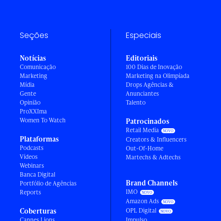
Seções
Especiais
Notícias
Editoriais
Comunicação
100 Dias de Inovação
Marketing
Marketing na Olimpíada
Mídia
Drops Agências &
Gente
Anunciantes
Opinião
Talento
ProXXIma
Women To Watch
Patrocinados
Retail Media
Plataformas
Creators & Influencers
Podcasts
Out-Of-Home
Vídeos
Martechs & Adtechs
Webinars
Banca Digital
Brand Channels
Portfólio de Agências
IMO
Reports
Amazon Ads
Coberturas
OPL Digital
Cannes Lions
Impulso