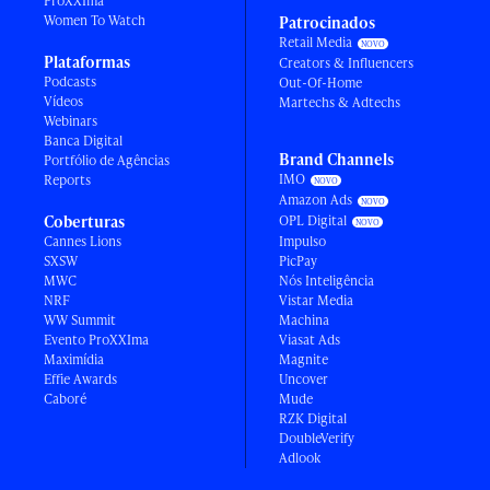
ProXXIma
Women To Watch
Patrocinados
Retail Media
Plataformas
Creators & Influencers
Podcasts
Out-Of-Home
Vídeos
Martechs & Adtechs
Webinars
Banca Digital
Brand Channels
Portfólio de Agências
IMO
Reports
Amazon Ads
Coberturas
OPL Digital
Cannes Lions
Impulso
SXSW
PicPay
MWC
Nós Inteligência
NRF
Vistar Media
WW Summit
Machina
Evento ProXXIma
Viasat Ads
Maximídia
Magnite
Effie Awards
Uncover
Caboré
Mude
RZK Digital
DoubleVerify
Adlook