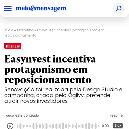
Início
▸
Marketing
▸
Easynvest incentiva protagonismo em
reposicionamento
finanças
Easynvest incentiva
protagonismo em
reposicionamento
Renovação foi realizada pela Design Studio e
campanha, criada pela Ogilvy, pretende
atrair novos investidores
ouça este conteúdo
readme
1.0x
0:00