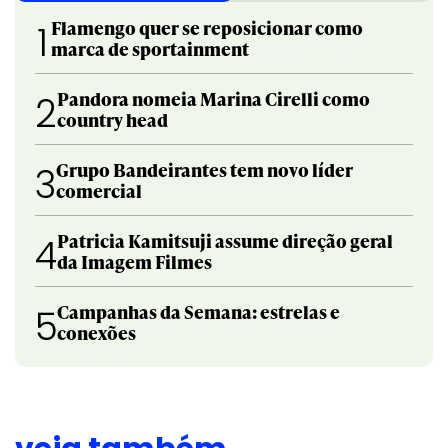
Flamengo quer se reposicionar como
1
marca de sportainment
Pandora nomeia Marina Cirelli como
2
country head
Grupo Bandeirantes tem novo líder
3
comercial
Patricia Kamitsuji assume direção geral
4
da Imagem Filmes
Campanhas da Semana: estrelas e
5
conexões