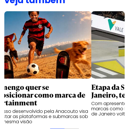
veja também
amengo quer se
Etapa da SL
posicionar como marca de
Janeiro, te
ortainment
Com apresentaçã
marcas como Hei
cesso desenvolvido pela Anacouto visa
de Janeiro volta
ectar as plataformas e submarcas sob
 mesma visão