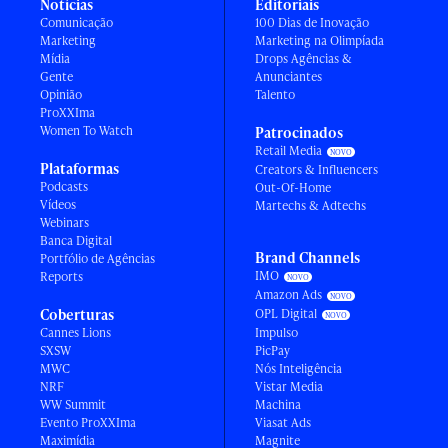
Notícias
Editoriais
Comunicação
100 Dias de Inovação
Marketing
Marketing na Olimpíada
Mídia
Drops Agências &
Gente
Anunciantes
Opinião
Talento
ProXXIma
Women To Watch
Patrocinados
Retail Media
Plataformas
Creators & Influencers
Podcasts
Out-Of-Home
Vídeos
Martechs & Adtechs
Webinars
Banca Digital
Brand Channels
Portfólio de Agências
IMO
Reports
Amazon Ads
Coberturas
OPL Digital
Cannes Lions
Impulso
SXSW
PicPay
MWC
Nós Inteligência
NRF
Vistar Media
WW Summit
Machina
Evento ProXXIma
Viasat Ads
Maximídia
Magnite