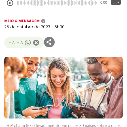
1.0x
0:00
MEIO & MENSAGEM
i
25 de outubro de 2023 - 6h00
- A
+ A
A McCann fez o levantamento em quase 30 países sobre o quais