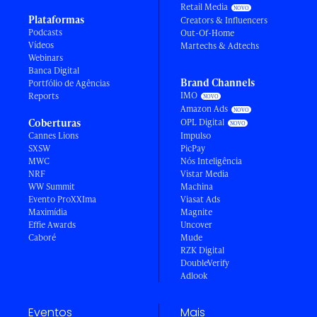
Retail Media
Plataformas
Creators & Influencers
Podcasts
Out-Of-Home
Vídeos
Martechs & Adtechs
Webinars
Banca Digital
Brand Channels
Portfólio de Agências
IMO
Reports
Amazon Ads
Coberturas
OPL Digital
Cannes Lions
Impulso
SXSW
PicPay
MWC
Nós Inteligência
NRF
Vistar Media
WW Summit
Machina
Evento ProXXIma
Viasat Ads
Maximídia
Magnite
Effie Awards
Uncover
Caboré
Mude
RZK Digital
DoubleVerify
Adlook
Eventos
Mais