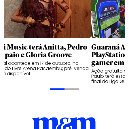
li Music terá Anitta, Pedro
Guaraná An
mpaio e Gloria Groove
PlayStatio
gamer em 
ival acontece em 17 de outubro, no
cado Livre Arena Pacaembu; pré-venda
Ação gratuita n
stá disponível
Paulo terá estaç
final da Liga Gu