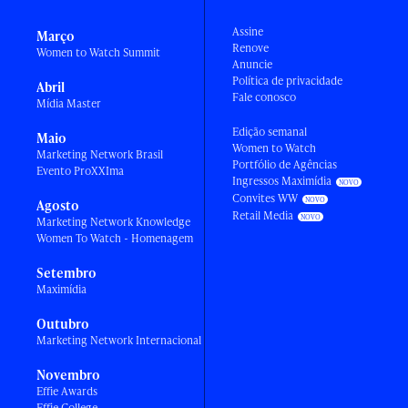
Assine
Março
Renove
Women to Watch Summit
Anuncie
Política de privacidade
Abril
Fale conosco
Mídia Master
Edição semanal
Maio
Women to Watch
Marketing Network Brasil
Portfólio de Agências
Evento ProXXIma
Ingressos Maximídia
Convites WW
Agosto
Retail Media
Marketing Network Knowledge
Women To Watch - Homenagem
Setembro
Maximídia
Outubro
Marketing Network Internacional
Novembro
Effie Awards
Effie College