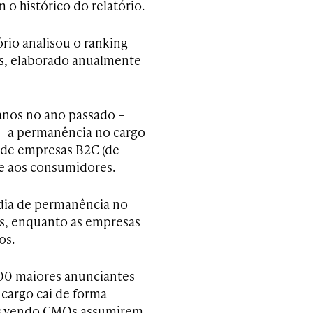
o histórico do relatório.
ório analisou o ranking
s, elaborado anualmente
anos no ano passado –
 – a permanência no cargo
 de empresas B2C (de
e aos consumidores.
édia de permanência no
s, enquanto as empresas
os.
 100 maiores anunciantes
cargo cai de forma
mos vendo CMOs assumirem