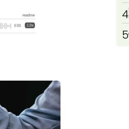
4
readme
1.0x
0:00
5