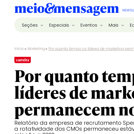
NEWSL
Seções
Especiais
Eventos
Mais
E
Início
▸
Marketing
▸
Por quanto tempo os líderes de marketing pe
carreira
Por quanto tem
líderes de mark
permanecem no
Relatório da empresa de recrutamento Spe
a rotatividade dos CMOs permaneceu está