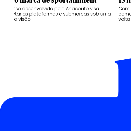
Processo desenvolvido pela Anacouto visa
Com 
conectar as plataformas e submarcas sob uma
como 
mesma visão
volta