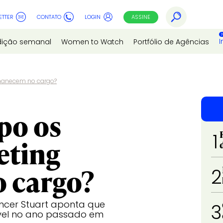
ETTER
CONTATO
LOGIN
ASSINE
I
dição semanal
Women to Watch
Portfólio de Agências
rmanecem no cargo?
po os
1
eting
 cargo?
2
ncer Stuart aponta que
3
vel no ano passado em