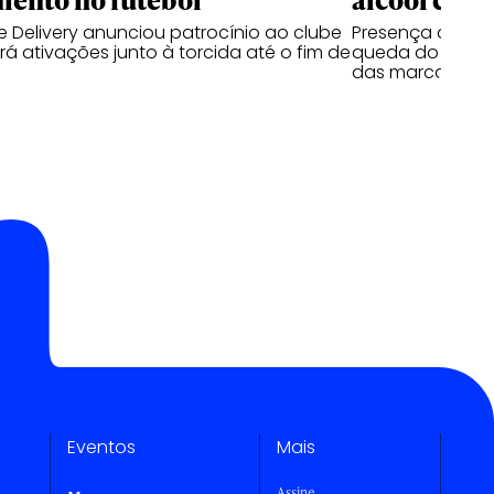
 Delivery anunciou patrocínio ao clube
Presença de beb
á ativações junto à torcida até o fim de
queda do segmen
das marcas
Eventos
Mais
Assine