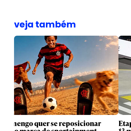
veja também
Flamengo quer se reposicionar
Eta
como marca de sportainment
13 