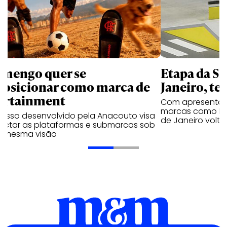
amengo quer se
Etapa da SL
posicionar como marca de
Janeiro, te
ortainment
Com apresentaçã
marcas como Hei
cesso desenvolvido pela Anacouto visa
de Janeiro volta
ectar as plataformas e submarcas sob
 mesma visão