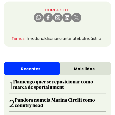
COMPARTILHE:
Temas
mcdonalds
anunciante
futebol
indústria
Recentes
Mais lidas
Flamengo quer se reposicionar como
1
marca de sportainment
Pandora nomeia Marina Cirelli como
2
country head