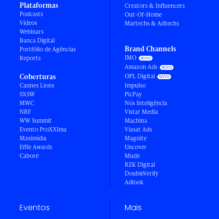
Plataformas
Creators & Influencers
Podcasts
Out-Of-Home
Vídeos
Martechs & Adtechs
Webinars
Banca Digital
Brand Channels
Portfólio de Agências
IMO
Reports
Amazon Ads
Coberturas
OPL Digital
Cannes Lions
Impulso
SXSW
PicPay
MWC
Nós Inteligência
NRF
Vistar Media
WW Summit
Machina
Evento ProXXIma
Viasat Ads
Maximídia
Magnite
Effie Awards
Uncover
Caboré
Mude
RZK Digital
DoubleVerify
Adlook
Eventos
Mais