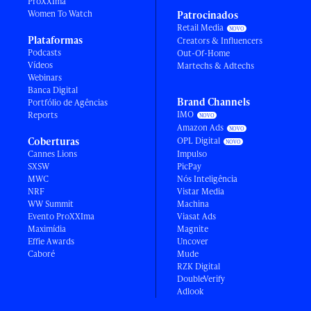
ProXXIma
Women To Watch
Patrocinados
Retail Media
Plataformas
Creators & Influencers
Podcasts
Out-Of-Home
Vídeos
Martechs & Adtechs
Webinars
Banca Digital
Brand Channels
Portfólio de Agências
IMO
Reports
Amazon Ads
Coberturas
OPL Digital
Cannes Lions
Impulso
SXSW
PicPay
MWC
Nós Inteligência
NRF
Vistar Media
WW Summit
Machina
Evento ProXXIma
Viasat Ads
Maximídia
Magnite
Effie Awards
Uncover
Caboré
Mude
RZK Digital
DoubleVerify
Adlook