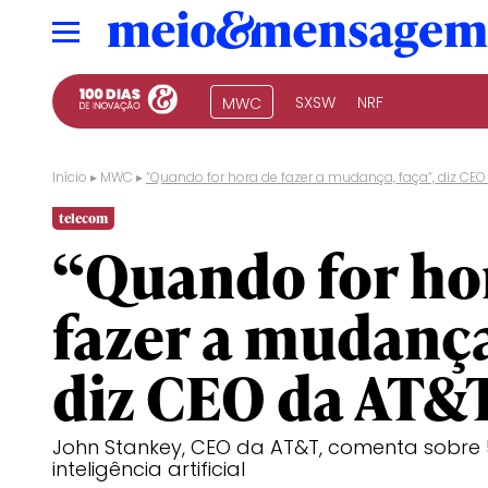
SXSW
NRF
MWC
Início
▸
MWC
▸
“Quando for hora de fazer a mudança, faça”, diz CE
telecom
“Quando for ho
fazer a mudança
diz CEO da AT&
John Stankey, CEO da AT&T, comenta sobre 5
inteligência artificial