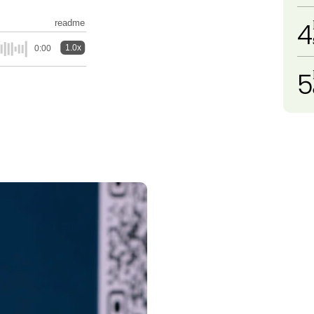
4
readme
1.0x
0:00
5