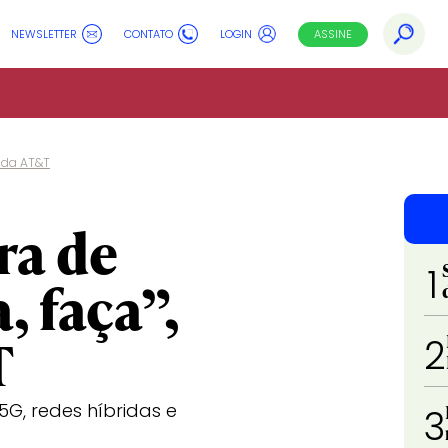
NEWSLETTER
CONTATO
LOGIN
ASSINE
O da AT&T
ra de
1
, faça”,
T
2
G, redes híbridas e
3