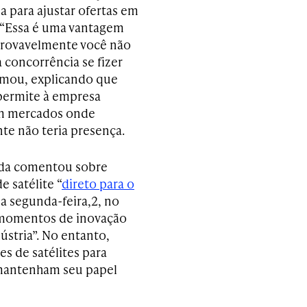
a para ajustar ofertas em
 “Essa é uma vantagem
provavelmente você não
 concorrência se fizer
irmou, explicando que
 permite à empresa
m mercados onde
te não teria presença.
nda comentou sobre
e satélite “
direto para o
da segunda-feira,2, no
 momentos de inovação
ústria”. No entanto,
s de satélites para
 mantenham seu papel