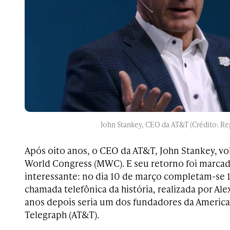
John Stankey, CEO da AT&T (Crédito: R
Após oito anos, o CEO da AT&T, John Stankey, vo
World Congress (MWC). E seu retorno foi marca
interessante: no dia 10 de março completam-se 
chamada telefônica da história, realizada por Al
anos depois seria um dos fundadores da Americ
Telegraph (AT&T).