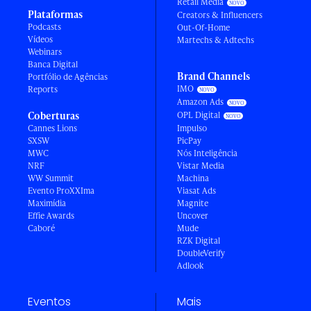
Retail Media
Plataformas
Creators & Influencers
Podcasts
Out-Of-Home
Vídeos
Martechs & Adtechs
Webinars
Banca Digital
Brand Channels
Portfólio de Agências
IMO
Reports
Amazon Ads
Coberturas
OPL Digital
Cannes Lions
Impulso
SXSW
PicPay
MWC
Nós Inteligência
NRF
Vistar Media
WW Summit
Machina
Evento ProXXIma
Viasat Ads
Maximídia
Magnite
Effie Awards
Uncover
Caboré
Mude
RZK Digital
DoubleVerify
Adlook
Eventos
Mais