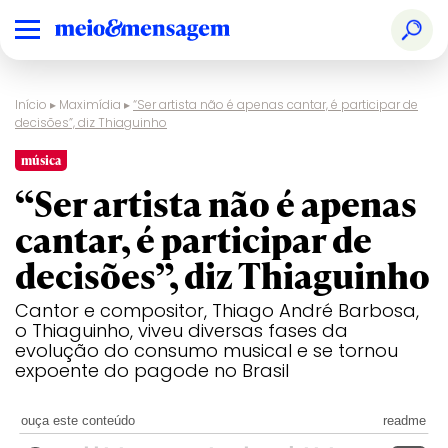
Início
▸
Maximídia
▸
“Ser artista não é apenas cantar, é participar de
decisões”, diz Thiaguinho
música
“Ser artista não é apenas
cantar, é participar de
decisões”, diz Thiaguinho
Cantor e compositor, Thiago André Barbosa,
o Thiaguinho, viveu diversas fases da
evolução do consumo musical e se tornou
expoente do pagode no Brasil
ouça este conteúdo
readme