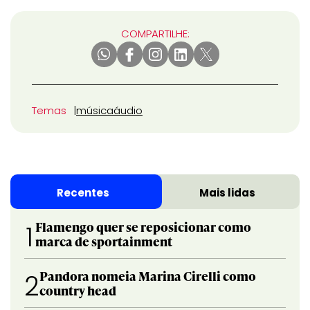
COMPARTILHE:
Temas
música
áudio
Recentes
Mais lidas
Flamengo quer se reposicionar como
1
marca de sportainment
Pandora nomeia Marina Cirelli como
2
country head