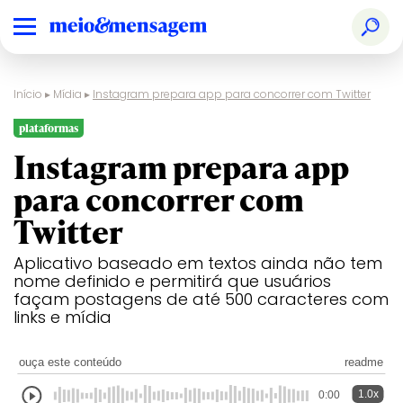
Início
▸
Mídia
▸
Instagram prepara app para concorrer com Twitter
plataformas
Instagram prepara app
para concorrer com
Twitter
Aplicativo baseado em textos ainda não tem
nome definido e permitirá que usuários
façam postagens de até 500 caracteres com
links e mídia
ouça este conteúdo
readme
1.0x
0:00