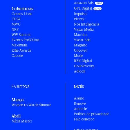
Amazon Ads
Coberturas
OPL Digital
Cannes Lions
Impulso
SXSW
PicPay
MWC
Nós Inteligência
NRF
Vistar Media
WW Summit
Machina
Evento ProXXIma
Viasat Ads
Maximídia
Magnite
Effie Awards
Uncover
Caboré
Mude
RZK Digital
DoubleVerify
Adlook
Eventos
Mais
Assine
Março
Renove
Women to Watch Summit
Anuncie
Política de privacidade
Abril
Fale conosco
Mídia Master