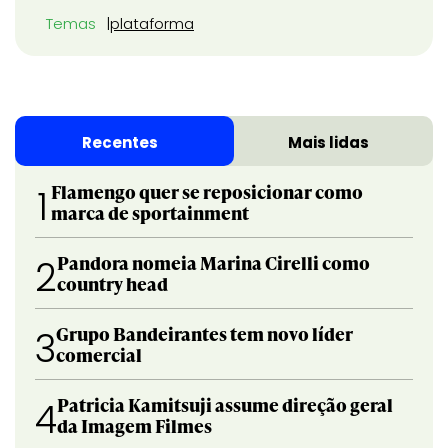
Temas
plataforma
Recentes
Mais lidas
Flamengo quer se reposicionar como
1
marca de sportainment
Pandora nomeia Marina Cirelli como
2
country head
Grupo Bandeirantes tem novo líder
3
comercial
Patricia Kamitsuji assume direção geral
4
da Imagem Filmes