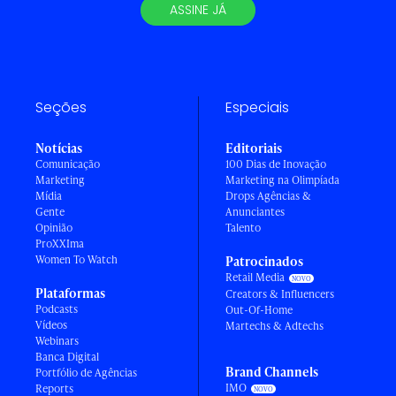
ASSINE JÁ
Seções
Especiais
Notícias
Editoriais
Comunicação
100 Dias de Inovação
Marketing
Marketing na Olimpíada
Mídia
Drops Agências &
Gente
Anunciantes
Opinião
Talento
ProXXIma
Women To Watch
Patrocinados
Retail Media
Plataformas
Creators & Influencers
Podcasts
Out-Of-Home
Vídeos
Martechs & Adtechs
Webinars
Banca Digital
Brand Channels
Portfólio de Agências
IMO
Reports