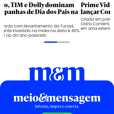
aro, TIM e Dolly dominam
Prime Video
mpanhas de Dia dos Pais na
lançar Corr
Criada em parc
Ostra Content, i
acordo com levantamento da Tunad,
em uma extensão
tante investido na mídia na data é 40%
erior ao do ano passado
Informa, inspira e conecta.