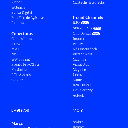
Vídeos
Martechs & Adtechs
Webinars
Banca Digital
Brand Channels
Portfólio de Agências
IMO
Reports
Amazon Ads
Coberturas
OPL Digital
Cannes Lions
Impulso
SXSW
PicPay
MWC
Nós Inteligência
NRF
Vistar Media
WW Summit
Machina
Evento ProXXIma
Viasat Ads
Maximídia
Magnite
Effie Awards
Uncover
Caboré
Mude
RZK Digital
DoubleVerify
Adlook
Eventos
Mais
Assine
Março
Renove