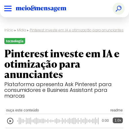
Início
▸
Mídia
▸
Pinterest investe em IA e otimização para anunciantes
tecnologia
Pinterest investe em IA e
otimização para
anunciantes
Plataforma apresenta Ask Pinterest para
consumidores e Business Assistant para
marcas
ouça este conteúdo
readme
1.0x
0:00