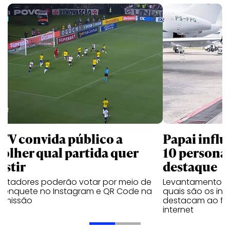
 TV convida público a
Papai influ
colher qual partida quer
10 persona
istir
destaque
ectadores poderão votar por meio de
Levantamento d
 enquete no Instagram e QR Code na
quais são os inf
nsmissão
destacam ao fal
internet