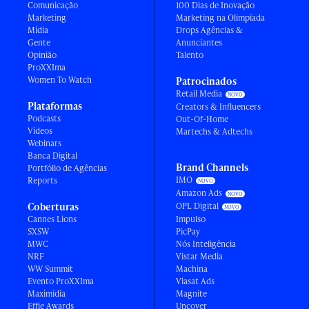
Comunicação
100 Dias de Inovação
Marketing
Marketing na Olimpíada
Mídia
Drops Agências &
Gente
Anunciantes
Opinião
Talento
ProXXIma
Women To Watch
Patrocinados
Retail Media
Plataformas
Creators & Influencers
Podcasts
Out-Of-Home
Vídeos
Martechs & Adtechs
Webinars
Banca Digital
Brand Channels
Portfólio de Agências
IMO
Reports
Amazon Ads
Coberturas
OPL Digital
Cannes Lions
Impulso
SXSW
PicPay
MWC
Nós Inteligência
NRF
Vistar Media
WW Summit
Machina
Evento ProXXIma
Viasat Ads
Maximídia
Magnite
Effie Awards
Uncover