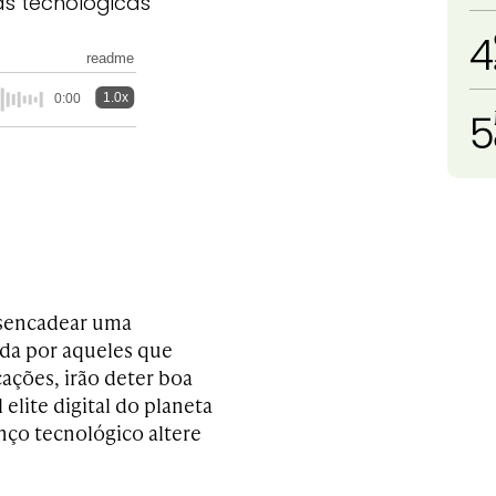
s tecnológicas
4
readme
1.0x
0:00
5
desencadear uma
ada por aqueles que
ações, irão deter boa
 elite digital do planeta
nço tecnológico altere