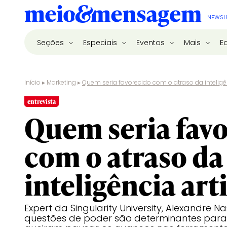
NEWSL
Seções
Especiais
Eventos
Mais
E
Início
▸
Marketing
▸
Quem seria favorecido com o atraso da inteligênc
entrevista
Quem seria fav
com o atraso da
inteligência arti
Expert da Singularity University, Alexandre 
questões de poder são determinantes para