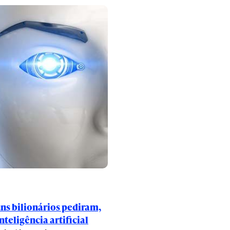
ns bilionários pediram,
nteligência artificial