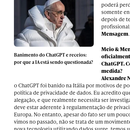
poderá perd
somente en
depois de t
profissional
Mensagem
Meio & Mens
Banimento do ChatGPT e receios:
oficialment
por que a IA está sendo questionada?
ChatGPT. C
medida?
Alexandre 
o ChatGPT foi banido na Itália por motivos de po
política de privacidade de dados. Eu acredito que
alegação, e que realmente necessita ser investig
deve estar aderente à regulamentação de privaci
Europa. No entanto, apesar do fato ser um pouco
vimos no passado, não se trata de um moviment
nova tecnologia utilizando dados surge, temos