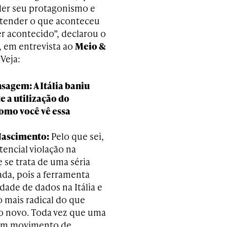
er seu protagonismo e
tender o que aconteceu
er acontecido”, declarou o
, em entrevista ao
Meio &
. Veja:
agem: A Itália baniu
e a utilização do
omo você vê essa
Nascimento:
Pelo que sei,
tencial violação na
 se trata de uma séria
ada, pois a ferramenta
dade de dados na Itália e
 mais radical do que
o novo. Toda vez que uma
 um movimento de