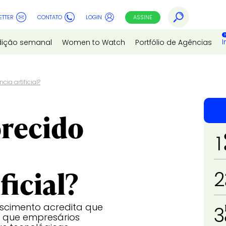
ETTER
CONTATO
LOGIN
ASSINE
I
dição semanal
Women to Watch
Portfólio de Agências
ia artificial?
orecido
1
ficial?
2
Nascimento acredita que
3
 que empresários