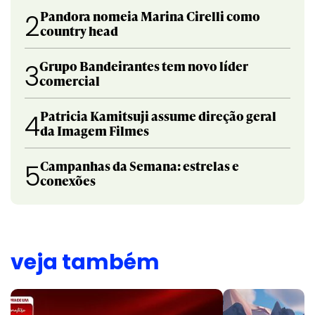
Pandora nomeia Marina Cirelli como
2
country head
Grupo Bandeirantes tem novo líder
3
comercial
Patricia Kamitsuji assume direção geral
4
da Imagem Filmes
Campanhas da Semana: estrelas e
5
conexões
veja também