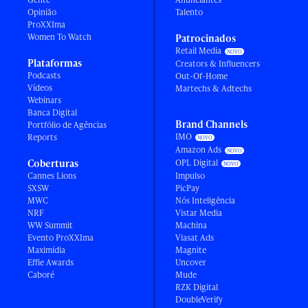
Opinião
Talento
ProXXIma
Women To Watch
Patrocinados
Retail Media
Plataformas
Creators & Influencers
Podcasts
Out-Of-Home
Vídeos
Martechs & Adtechs
Webinars
Banca Digital
Brand Channels
Portfólio de Agências
IMO
Reports
Amazon Ads
Coberturas
OPL Digital
Cannes Lions
Impulso
SXSW
PicPay
MWC
Nós Inteligência
NRF
Vistar Media
WW Summit
Machina
Evento ProXXIma
Viasat Ads
Maximídia
Magnite
Effie Awards
Uncover
Caboré
Mude
RZK Digital
DoubleVerify