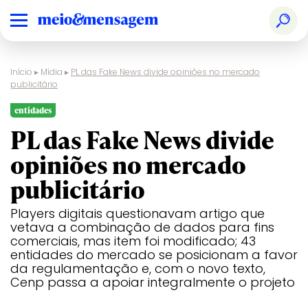
Início
▸
Mídia
▸
PL das Fake News divide opiniões no mercado
publicitário
entidades
PL das Fake News divide
opiniões no mercado
publicitário
Players digitais questionavam artigo que
vetava a combinação de dados para fins
comerciais, mas item foi modificado; 43
entidades do mercado se posicionam a favor
da regulamentação e, com o novo texto,
Cenp passa a apoiar integralmente o projeto