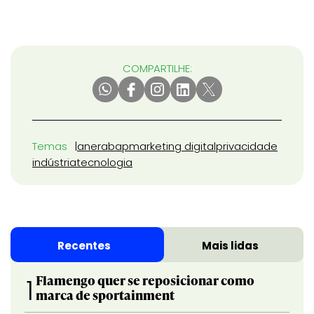
COMPARTILHE:
Temas
aner
abap
marketing digital
privacidade
indústria
tecnologia
Recentes
Mais lidas
Flamengo quer se reposicionar como
1
marca de sportainment