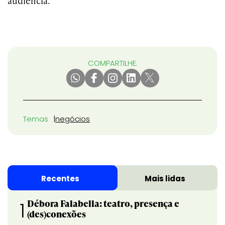
audiência.
COMPARTILHE:
Temas
negócios
Recentes
Mais lidas
Débora Falabella: teatro, presença e
1
(des)conexões