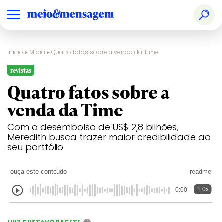
Início
▸
Mídia
▸
Quatro fatos sobre a venda da Time
revistas
Quatro fatos sobre a
venda da Time
Com o desembolso de US$ 2,8 bilhões,
Meredith busca trazer maior credibilidade ao
seu portfólio
ouça este conteúdo
readme
1.0x
0:00
LUIZ GUSTAVO PACETE