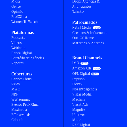
Mídia
Drops Agências &
Gente
Anunciantes
Opinião
Talento
ProXXIma
Women To Watch
Patrocinados
Retail Media
Plataformas
Creators & Influencers
Podcasts
Out-Of-Home
Vídeos
Martechs & Adtechs
Webinars
Banca Digital
Brand Channels
Portfólio de Agências
IMO
Reports
Amazon Ads
Coberturas
OPL Digital
Cannes Lions
Impulso
SXSW
PicPay
MWC
Nós Inteligência
NRF
Vistar Media
WW Summit
Machina
Evento ProXXIma
Viasat Ads
Maximídia
Magnite
Effie Awards
Uncover
Caboré
Mude
RZK Digital