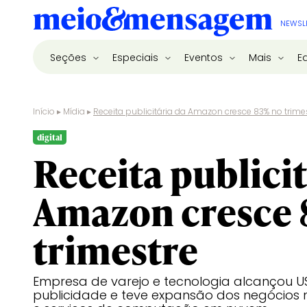
NEWSL
Seções
Especiais
Eventos
Mais
E
Início
▸
Mídia
▸
Receita publicitária da Amazon cresce 83% no trime
digital
Receita publicit
Amazon cresce 
trimestre
Empresa de varejo e tecnologia alcançou U
publicidade e teve expansão dos negócios 