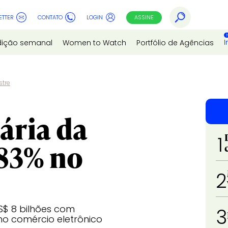
ETTER
CONTATO
LOGIN
ASSINE
I
dição semanal
Women to Watch
Portfólio de Agências
stre
ária da
1
83% no
2
S$ 8 bilhões com
3
no comércio eletrônico