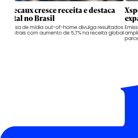
JCDecaux cresce receita e destaca
Xsp
digital no Brasil
exp
Empresa de mídia out-of-home divulga resultados
Emiss
semestrais com aumento de 5,7% na receita global
ampli
parce