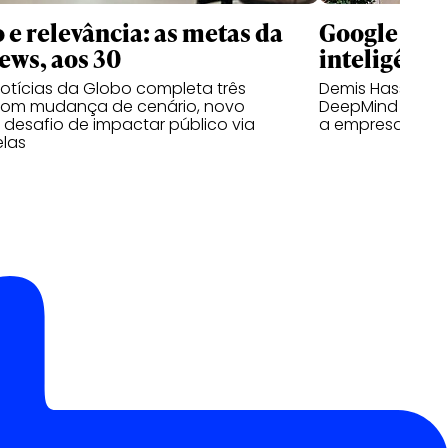
 e relevância: as metas da
Google rees
ws, aos 30
inteligência
otícias da Globo completa três
Demis Hassabis 
om mudança de cenário, novo
DeepMind à med
e desafio de impactar público via
a empresa
elas