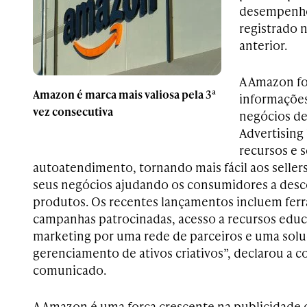
desempenho
registrado 
anterior.
A Amazon f
Amazon é marca mais valiosa pela 3ª
informações
vez consecutiva
negócios de
Advertising
recursos e s
autoatendimento, tornando mais fácil aos selle
seus negócios ajudando os consumidores a desc
produtos. Os recentes lançamentos incluem ferr
campanhas patrocinadas, acesso a recursos educa
marketing por uma rede de parceiros e uma solu
gerenciamento de ativos criativos”, declarou a 
comunicado.
A Amazon é uma força crescente na publicidade o