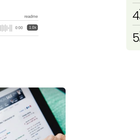
4
readme
1.0x
0:00
5