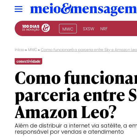
SXSW
NRF
MWC
Início
▸
MWC
▸
Como funcionará a parceria entre Sky e Amazon Leo
conectividade
Como funcionar
parceria entre S
Amazon Leo?
Além de distribuir a internet via satélite, a 
responsável por vendas e atendimento