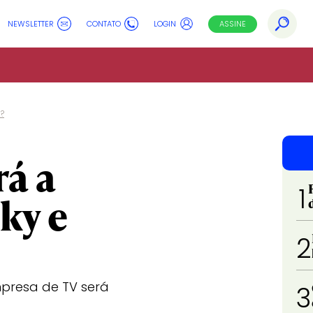
NEWSLETTER
CONTATO
LOGIN
ASSINE
?
á a
1
ky e
2
empresa de TV será
3