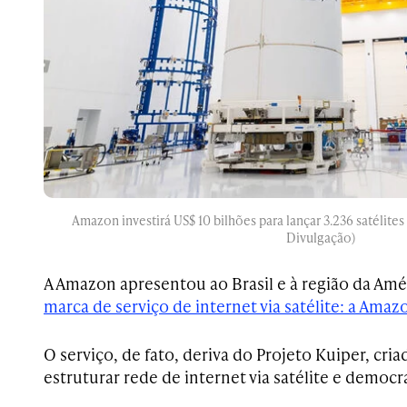
Amazon investirá US$ 10 bilhões para lançar 3.236 satélites
Divulgação)
A Amazon apresentou ao Brasil e à região da Amé
marca de serviço de internet via satélite: a Amaz
O serviço, de fato, deriva do Projeto Kuiper, cria
estruturar rede de internet via satélite e democra