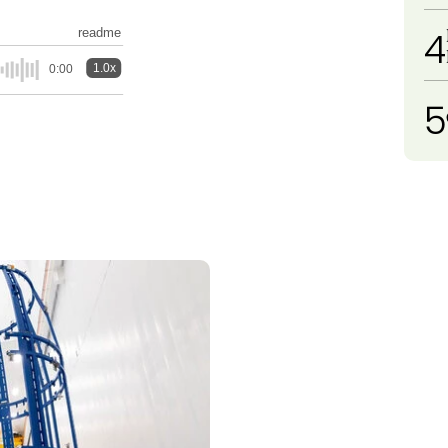
4
readme
1.0x
0:00
5