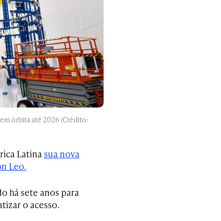
 em órbita até 2026 (Crédito:
rica Latina
sua nova
on Leo.
do há sete anos para
tizar o acesso.