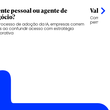
nte pessoal ou agente de
Valor n
ócio?
Como a vi
permanece
rocesso de adoção da IA, empresas correm
os ao confundir acesso com estratégia
orativa