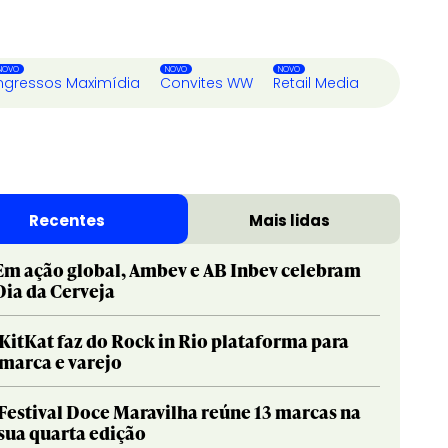
ngressos Maximídia
Convites WW
Retail Media
Recentes
Mais lidas
Em ação global, Ambev e AB Inbev celebram
Dia da Cerveja
KitKat faz do Rock in Rio plataforma para
marca e varejo
Festival Doce Maravilha reúne 13 marcas na
sua quarta edição