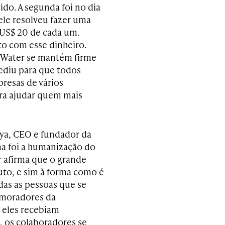
ido. A segunda foi no dia
ele resolveu fazer uma
 US$ 20 de cada um.
to com esse dinheiro.
ty:Water se mantém firme
pediu para que todos
resas de vários
ra ajudar quem mais
aya, CEO e fundador da
a foi a humanização do
r afirma que o grande
to, e sim à forma como é
odas as pessoas que se
 moradores da
, eles recebiam
, os colaboradores se