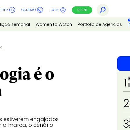
ETTER
CONTATO
LOGIN
ASSINE
I
dição semanal
Women to Watch
Portfólio de Agências
sa
ogia é o
1
a
2
s estiverem engajados
3
m a marca, o cenário