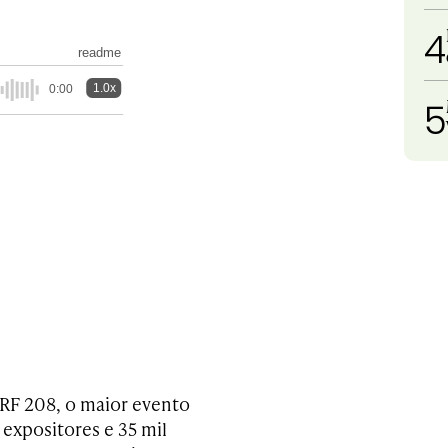
4
readme
1.0x
0:00
5
RF 208, o maior evento
 expositores e 35 mil