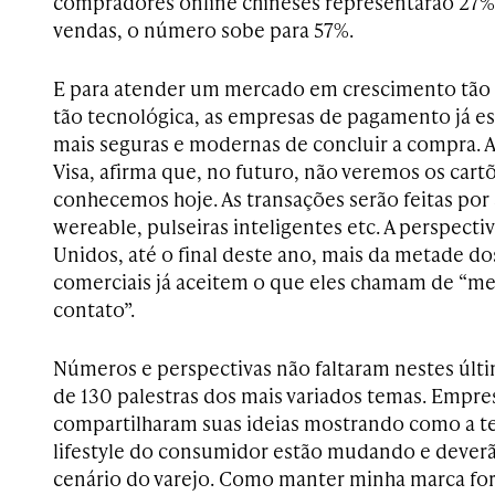
compradores online chineses representarão 27%
vendas, o número sobe para 57%.
E para atender um mercado em crescimento tão
tão tecnológica, as empresas de pagamento já e
mais seguras e modernas de concluir a compra. Al
Visa, afirma que, no futuro, não veremos os car
conhecemos hoje. As transações serão feitas por
wereable, pulseiras inteligentes etc. A perspecti
Unidos, até o final deste ano, mais da metade d
comerciais já aceitem o que eles chamam de “m
contato”.
Números e perspectivas não faltaram nestes últi
de 130 palestras dos mais variados temas. Empre
compartilharam suas ideias mostrando como a t
lifestyle do consumidor estão mudando e dever
cenário do varejo. Como manter minha marca for