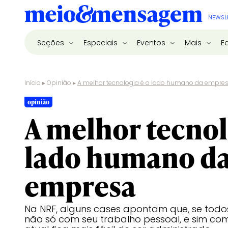
NEWSL
Seções
Especiais
Eventos
Mais
E
Início
▸
Opinião
▸
A melhor tecnologia é o lado humano da empre
opinião
A melhor tecnol
lado humano d
empresa
Na NRF, alguns cases apontam que, se todo
não só com seu trabalho pessoal, e sim co