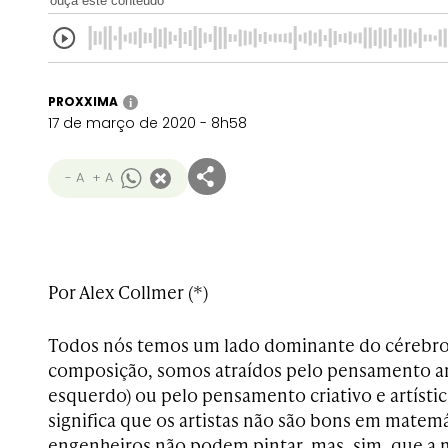
ouça este conteúdo
PROXXIMA
i
17 de março de 2020 - 8h58
- A
+ A
Por Alex Collmer (*)
Todos nós temos um lado dominante do cérebro
composição, somos atraídos pelo pensamento an
esquerdo) ou pelo pensamento criativo e artístico
significa que os artistas não são bons em matem
engenheiros não podem pintar, mas, sim, que a 