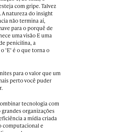
steja com gripe. Talvez
A natureza do insight
cia não termina aí,
chave para o porquê de
rnece uma visão E uma
de penicilina, a
o ‘E’ é o que torna o
imites para o valor que um
mais perto você puder
r.
e combinar tecnologia com
o grandes organizações
ficiência a mídia criada
o computacional e