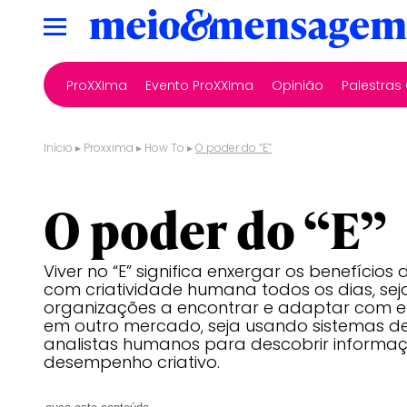
ProXXIma
Evento ProXXIma
Opinião
Palestra
Início
▸
Proxxima
▸
How To
▸
O poder do “E”
criatividade e tecnologia
O poder do “E”
Viver no “E” significa enxergar os benefício
com criatividade humana todos os dias, se
organizações a encontrar e adaptar com ef
em outro mercado, seja usando sistemas d
analistas humanos para descobrir informaç
desempenho criativo.