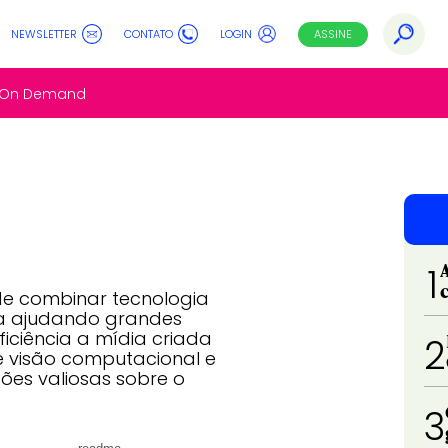
NEWSLETTER
CONTATO
LOGIN
ASSINE
s On Demand
1
s de combinar tecnologia
ja ajudando grandes
iciência a mídia criada
2
e visão computacional e
ões valiosas sobre o
3