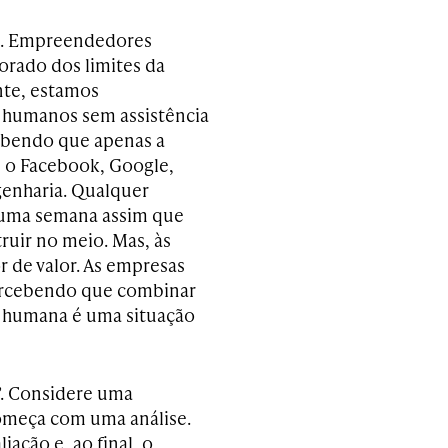
a. Empreendedores
lorado dos limites da
nte, estamos
e humanos sem assistência
ebendo que apenas a
e o Facebook, Google,
genharia. Qualquer
 uma semana assim que
truir no meio. Mas, às
 de valor. As empresas
ercebendo que combinar
 humana é uma situação
”. Considere uma
começa com uma análise.
ação e, ao final, o