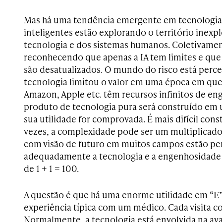
Mas há uma tendência emergente em tecnologi
inteligentes estão explorando o território inexp
tecnologia e dos sistemas humanos. Coletivame
reconhecendo que apenas a IA tem limites e qu
são desatualizados. O mundo do risco está perc
tecnologia limitou o valor em uma época em qu
Amazon, Apple etc. têm recursos infinitos de en
produto de tecnologia pura será construído em
sua utilidade for comprovada. É mais difícil cons
vezes, a complexidade pode ser um multiplicador
com visão de futuro em muitos campos estão p
adequadamente a tecnologia e a engenhosidade
de 1 + 1 = 100.
A questão é que há uma enorme utilidade em “E
experiência típica com um médico. Cada visita 
Normalmente, a tecnologia está envolvida na avali