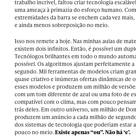
trabalho incrível, faltou criar tecnologia escaláve
uma ameaça à primazia do esforço humano. Com
extremidades da barra se enchem cada vez mais,
e ainda menos sobreposição no meio.
Isso nos remete a hoje. Nas minhas aulas de mat
existem dois infinitos. Então, é possível um du
Tecnólogos brilhantes em todo o mundo automa
possível. Os algoritmos ajustam perfeitamente 
segundo. Mil ferramentas de modelos criam gra
quase criativo e inúmeras ofertas dinâmicas de 
esses modelos e produzem um milhão de versõe
com um tom diferente de azul ou uma foto de e
compatível com o clima, mas com pouco pensame
trás deles. Em outro universo, um milhão de Do
produzem um anúncio a cada milhão de segundo
dos sistemas de tecnologia que poderiam estar 
pouco no meio.
Existe apenas “ou”. Não há ‘e’.