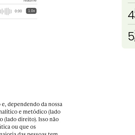
readme
4
1.0x
0:00
5
 e, dependendo da nossa
alítico e metódico (lado
 (lado direito). Isso não
ática ou que os
maioria das pessoas tem