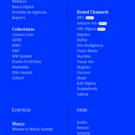
Webinars
Banca Digital
Brand Channels
Portfólio de Agências
IMO
Reports
Amazon Ads
Coberturas
OPL Digital
Cannes Lions
Impulso
SXSW
PicPay
MWC
Nós Inteligência
NRF
Vistar Media
WW Summit
Machina
Evento ProXXIma
Viasat Ads
Maximídia
Magnite
Effie Awards
Uncover
Caboré
Mude
RZK Digital
DoubleVerify
Adlook
Eventos
Mais
Assine
Março
Renove
Women to Watch Summit
Anuncie