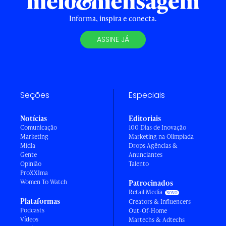
Informa, inspira e conecta.
ASSINE JÁ
Seções
Especiais
Notícias
Editoriais
Comunicação
100 Dias de Inovação
Marketing
Marketing na Olimpíada
Mídia
Drops Agências &
Gente
Anunciantes
Opinião
Talento
ProXXIma
Women To Watch
Patrocinados
Retail Media
Plataformas
Creators & Influencers
Podcasts
Out-Of-Home
Vídeos
Martechs & Adtechs