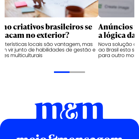
mo criativos brasileiros se
Anúncios n
stacam no exterior?
a lógica da 
acterísticas locais são vantagem, mas
Nova solução de
m vir junto de habilidades de gestão e
ao Brasil esta 
pes multiculturais
para outro mom