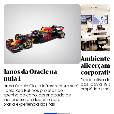
Ambientes 
alicerçam 
 planos da Oracle na
corporativ
rmula 1
Expectativa de p
pós-Covid-19 apo
aforma Oracle Cloud Infrastructure será
empático e solid
a pela Red Bull nos projetos de
empenho do carro, aprendizado de
uina, análise de dados e para
morar a experiência dos fãs