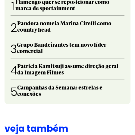
Flamengo quer se reposicionar como
1
marca de sportainment
Pandora nomeia Marina Cirelli como
2
country head
Grupo Bandeirantes tem novo líder
3
comercial
Patricia Kamitsuji assume direção geral
4
da Imagem Filmes
Campanhas da Semana: estrelas e
5
conexões
veja também