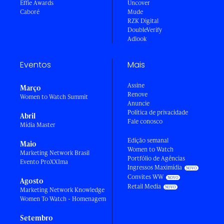
Effie Awards
Uncover
Caboré
Mude
RZK Digital
DoubleVerify
Adlook
Eventos
Mais
Assine
Março
Renove
Women to Watch Summit
Anuncie
Política de privacidade
Abril
Fale conosco
Mídia Master
Edição semanal
Maio
Women to Watch
Marketing Network Brasil
Portfólio de Agências
Evento ProXXIma
Ingressos Maximídia
Convites WW
Agosto
Retail Media
Marketing Network Knowledge
Women To Watch - Homenagem
Setembro