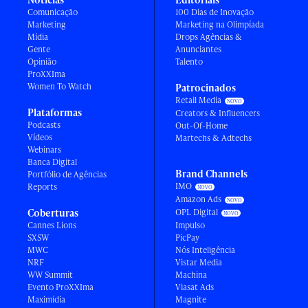
Comunicação
100 Dias de Inovação
Marketing
Marketing na Olimpíada
Mídia
Drops Agências &
Gente
Anunciantes
Opinião
Talento
ProXXIma
Women To Watch
Patrocinados
Retail Media
Plataformas
Creators & Influencers
Podcasts
Out-Of-Home
Vídeos
Martechs & Adtechs
Webinars
Banca Digital
Brand Channels
Portfólio de Agências
IMO
Reports
Amazon Ads
Coberturas
OPL Digital
Cannes Lions
Impulso
SXSW
PicPay
MWC
Nós Inteligência
NRF
Vistar Media
WW Summit
Machina
Evento ProXXIma
Viasat Ads
Maximídia
Magnite