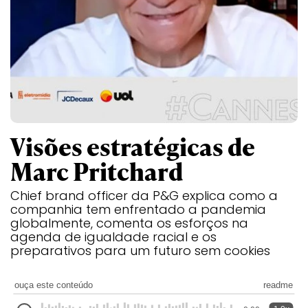
Transformation
Goals
Creative
Creative Brand
Entertainment
Entertainment
Media
Innovation
Titanium
Commerce
for Music
Creative
Entertainment
Luxury
Creative Data
Business
Entertainment
for Gaming
Outdoor
Transformation
for Sport
Creative
Creative
Film
Entertainment
Pharma
Media
Effectiveness
Commerce
for Music
Creative
Creative Data
Film Craft
Entertainment
PR
Outdoor
Visões estratégicas de
Strategy
for Sport
Marc Pritchard
Chief brand officer da P&G explica como a
companhia tem enfrentado a pandemia
globalmente, comenta os esforços na
agenda de igualdade racial e os
preparativos para um futuro sem cookies
ouça este conteúdo
readme