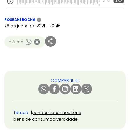
1.0x
0:00
ROSEANI ROCHA
i
28 de junho de 2021 - 20h16
- A
+ A
COMPARTILHE:
Temas
pandemia
cannes lions
bens de consumo
diversidade