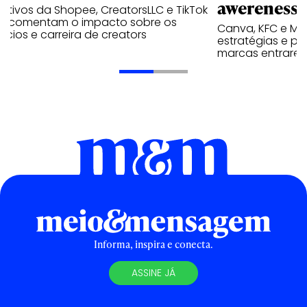
awereness
utivos da Shopee, CreatorsLLC e TikTok
p comentam o impacto sobre os
Canva, KFC e Ma
cios e carreira de creators
estratégias e p
marcas entrarem
Informa, inspira e conecta.
ASSINE JÁ