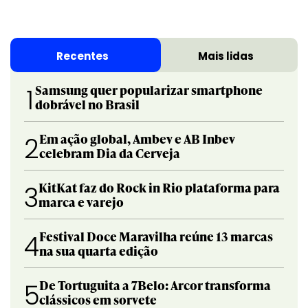
Recentes
Mais lidas
Samsung quer popularizar smartphone
1
dobrável no Brasil
Em ação global, Ambev e AB Inbev
2
celebram Dia da Cerveja
KitKat faz do Rock in Rio plataforma para
3
marca e varejo
Festival Doce Maravilha reúne 13 marcas
4
na sua quarta edição
De Tortuguita a 7Belo: Arcor transforma
5
clássicos em sorvete