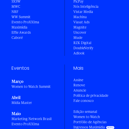
SXSW
PicPay
MWC
Nós Inteligência
NRF
Vistar Media
WW Summit
Machina
Evento ProXXIma
Viasat Ads
Maximídia
Magnite
Effie Awards
Uncover
Caboré
Mude
RZK Digital
DoubleVerify
Adlook
Eventos
Mais
Assine
Março
Renove
Women to Watch Summit
Anuncie
Política de privacidade
Abril
Fale conosco
Mídia Master
Edição semanal
Maio
Women to Watch
Marketing Network Brasil
Portfólio de Agências
Evento ProXXIma
Ingressos Maximídia