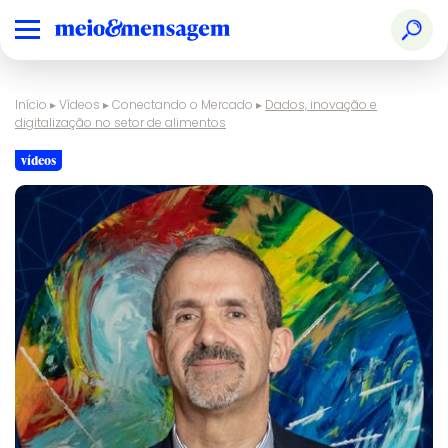
Início
▸
Vídeos
▸
Conectando o Mercado
▸
Dados, inovação e
digitalização no setor de alimentos
vídeos