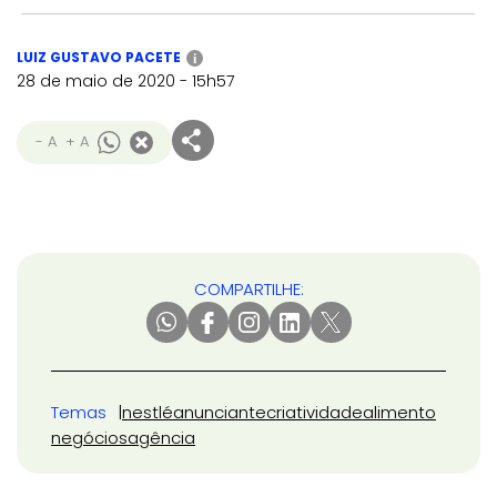
LUIZ GUSTAVO PACETE
i
28 de maio de 2020 - 15h57
- A
+ A
COMPARTILHE:
Temas
nestlé
anunciante
criatividade
alimento
negócios
agência