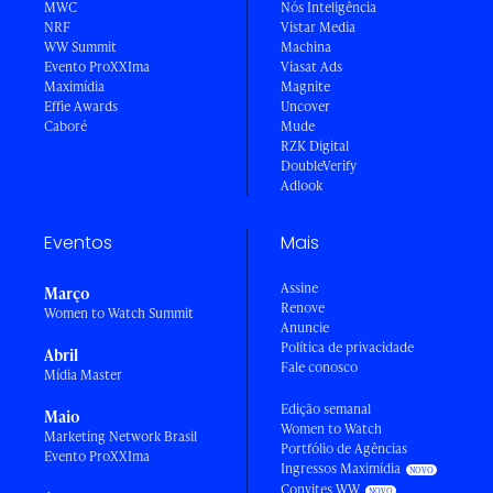
MWC
Nós Inteligência
NRF
Vistar Media
WW Summit
Machina
Evento ProXXIma
Viasat Ads
Maximídia
Magnite
Effie Awards
Uncover
Caboré
Mude
RZK Digital
DoubleVerify
Adlook
Eventos
Mais
Assine
Março
Renove
Women to Watch Summit
Anuncie
Política de privacidade
Abril
Fale conosco
Mídia Master
Edição semanal
Maio
Women to Watch
Marketing Network Brasil
Portfólio de Agências
Evento ProXXIma
Ingressos Maximídia
Convites WW