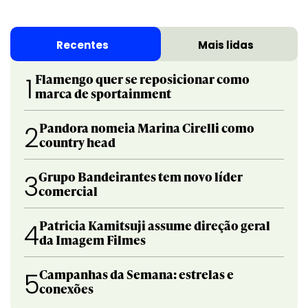
Recentes
Mais lidas
Flamengo quer se reposicionar como
1
marca de sportainment
Pandora nomeia Marina Cirelli como
2
country head
Grupo Bandeirantes tem novo líder
3
comercial
Patricia Kamitsuji assume direção geral
4
da Imagem Filmes
Campanhas da Semana: estrelas e
5
conexões