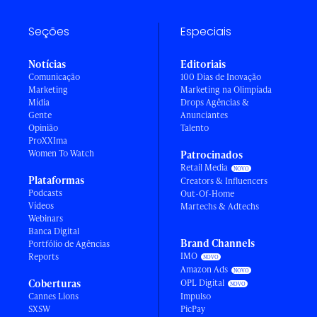
Seções
Especiais
Notícias
Editoriais
Comunicação
100 Dias de Inovação
Marketing
Marketing na Olimpíada
Mídia
Drops Agências &
Gente
Anunciantes
Opinião
Talento
ProXXIma
Women To Watch
Patrocinados
Retail Media
Plataformas
Creators & Influencers
Podcasts
Out-Of-Home
Vídeos
Martechs & Adtechs
Webinars
Banca Digital
Brand Channels
Portfólio de Agências
IMO
Reports
Amazon Ads
Coberturas
OPL Digital
Cannes Lions
Impulso
SXSW
PicPay