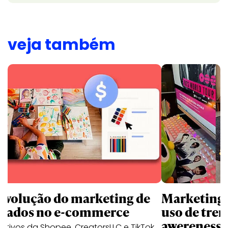
veja também
revolução do marketing de
Marketing d
iliados no e-commerce
uso de tren
awereness
utivos da Shopee, CreatorsLLC e TikTok