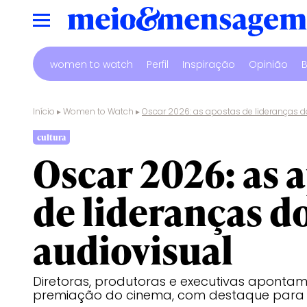
women to watch
Perfil
Inspiração
Opinião
B
Início
▸
Women to Watch
▸
Oscar 2026: as apostas de lideranças d
cultura
Oscar 2026: as 
de lideranças d
audiovisual
Diretoras, produtoras e executivas apontam
premiação do cinema, com destaque para 