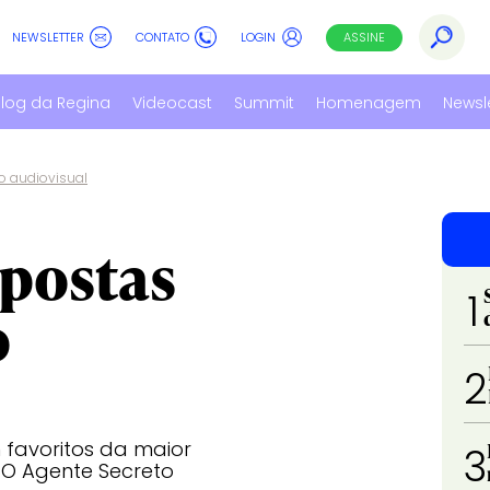
NEWSLETTER
CONTATO
LOGIN
ASSINE
log da Regina
Videocast
Summit
Homenagem
Newsl
o audiovisual
apostas
1
o
2
 favoritos da maior
3
O Agente Secreto