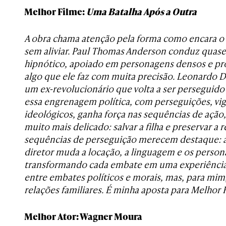
Melhor Filme:
Uma Batalha Após a Outra
A obra chama atenção pela forma como encara
sem aliviar. Paul Thomas Anderson conduz quase
hipnótico, apoiado em personagens densos e 
algo que ele faz com muita precisão. Leonardo D
um ex-revolucionário que volta a ser perseguido 
essa engrenagem política, com perseguições, vigi
ideológicos, ganha força nas sequências de ação
muito mais delicado: salvar a filha e preservar a 
sequências de perseguição merecem destaque: a
diretor muda a locação, a linguagem e os person
transformando cada embate em uma experiência p
entre embates políticos e morais, mas, para mim
relações familiares. É minha aposta para Melhor 
Melhor Ator: Wagner Moura