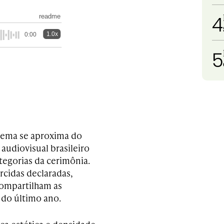
4
readme
1.0x
0:00
5
nema se aproxima do
audiovisual brasileiro
tegorias da cerimônia.
rcidas declaradas,
compartilham as
 do último ano.