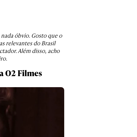
o nada óbvio. Gosto que o
s relevantes do Brasil
tador. Além disso, acho
ro.
na O2 Filmes