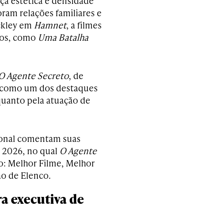
a estética e densidade
ram relações familiares e
ckley em
Hamnet
, a filmes
xos, como
Uma Batalha
O Agente Secreto
, de
 como um dos destaques
 quanto pela atuação de
ional comentam suas
e 2026, no qual
O Agente
o: Melhor Filme, Melhor
ão de Elenco.
ra executiva de