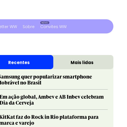
etter WW
Sobre
Convites WW
Recentes
Mais lidas
Samsung quer popularizar smartphone
dobrável no Brasil
Em ação global, Ambev e AB Inbev celebram
Dia da Cerveja
KitKat faz do Rock in Rio plataforma para
marca e varejo