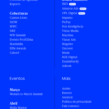
IMO
Reports
Amazon Ads
Coberturas
OPL Digital
Cannes Lions
Impulso
SXSW
PicPay
MWC
Nós Inteligência
NRF
Vistar Media
WW Summit
Machina
Evento ProXXIma
Viasat Ads
Maximídia
Magnite
Effie Awards
Uncover
Caboré
Mude
RZK Digital
DoubleVerify
Adlook
Eventos
Mais
Assine
Março
Renove
Women to Watch Summit
Anuncie
Política de privacidade
Abril
Fale conosco
Mídia Master