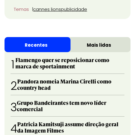
Temas
cannes lions
publicidade
Recentes
Mais lidas
Flamengo quer se reposicionar como
1
marca de sportainment
Pandora nomeia Marina Cirelli como
2
country head
Grupo Bandeirantes tem novo líder
3
comercial
Patricia Kamitsuji assume direção geral
4
da Imagem Filmes