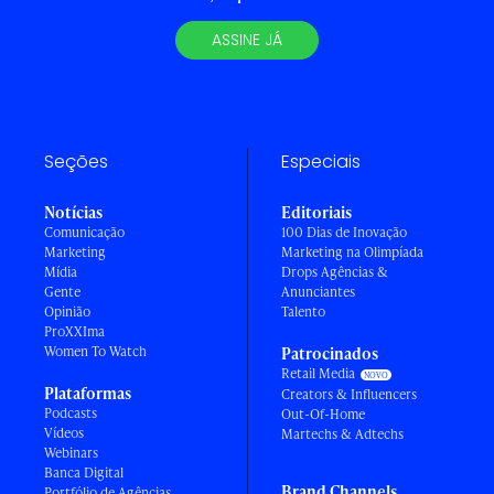
ASSINE JÁ
Seções
Especiais
Notícias
Editoriais
Comunicação
100 Dias de Inovação
Marketing
Marketing na Olimpíada
Mídia
Drops Agências &
Gente
Anunciantes
Opinião
Talento
ProXXIma
Women To Watch
Patrocinados
Retail Media
Plataformas
Creators & Influencers
Podcasts
Out-Of-Home
Vídeos
Martechs & Adtechs
Webinars
Banca Digital
Brand Channels
Portfólio de Agências