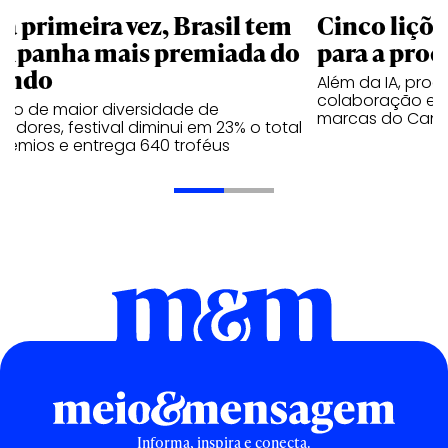
la primeira vez, Brasil tem
Cinco liçõ
mpanha mais premiada do
para a prod
undo
Além da IA, prod
colaboração e 
ano de maior diversidade de
marcas do Cann
edores, festival diminui em 23% o total
rêmios e entrega 640 troféus
Informa, inspira e conecta.