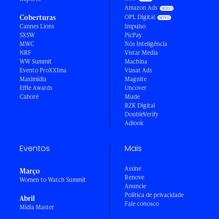
Amazon Ads
Coberturas
OPL Digital
Cannes Lions
Impulso
SXSW
PicPay
MWC
Nós Inteligência
NRF
Vistar Media
WW Summit
Machina
Evento ProXXIma
Viasat Ads
Maximídia
Magnite
Effie Awards
Uncover
Caboré
Mude
RZK Digital
DoubleVerify
Adlook
Eventos
Mais
Assine
Março
Renove
Women to Watch Summit
Anuncie
Política de privacidade
Abril
Fale conosco
Mídia Master