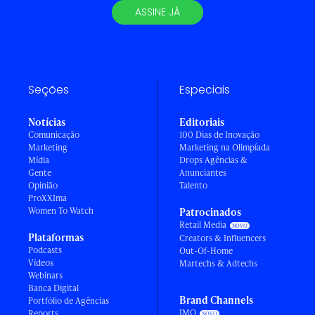
ASSINE JÁ
Seções
Especiais
Notícias
Editoriais
Comunicação
100 Dias de Inovação
Marketing
Marketing na Olimpíada
Mídia
Drops Agências &
Gente
Anunciantes
Opinião
Talento
ProXXIma
Women To Watch
Patrocinados
Retail Media
Plataformas
Creators & Influencers
Podcasts
Out-Of-Home
Vídeos
Martechs & Adtechs
Webinars
Banca Digital
Brand Channels
Portfólio de Agências
IMO
Reports