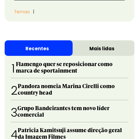
Temas
Recentes
Mais lidas
Flamengo quer se reposicionar como
1
marca de sportainment
Pandora nomeia Marina Cirelli como
2
country head
Grupo Bandeirantes tem novo líder
3
comercial
Patricia Kamitsuji assume direção geral
4
da Imagem Filmes