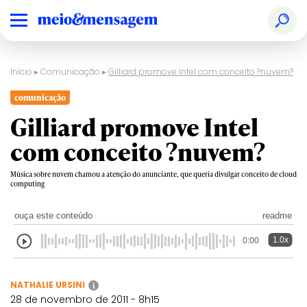
Início
▸
Comunicação
▸
Gilliard promove Intel com conceito ?nuvem?
comunicação
Gilliard promove Intel
com conceito ?nuvem?
Música sobre nuvem chamou a atenção do anunciante, que queria divulgar conceito de cloud
computing
ouça este conteúdo
readme
1.0x
0:00
NATHALIE URSINI
i
28 de novembro de 2011 - 8h15