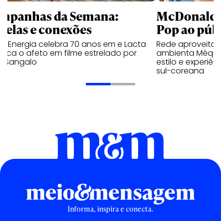
mpanhas da Semana:
McDonald’s 
trelas e conexões
Pop ao públ
a Energia celebra 70 anos em e Lacta
Rede aproveita
aca o afeto em filme estrelado por
ambienta Méqui 
te Sangalo
estilo e experiên
sul-coreana
Informa, inspira e conecta.