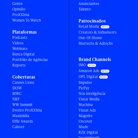
Gente
Anunciantes
Opinião
Talento
ProXXIma
Women To Watch
Patrocinados
Retail Media
Plataformas
Creators & Influencers
Podcasts
Out-Of-Home
Vídeos
Martechs & Adtechs
Webinars
Banca Digital
Brand Channels
Portfólio de Agências
IMO
Reports
Amazon Ads
Coberturas
OPL Digital
Cannes Lions
Impulso
SXSW
PicPay
MWC
Nós Inteligência
NRF
Vistar Media
WW Summit
Machina
Evento ProXXIma
Viasat Ads
Maximídia
Magnite
Effie Awards
Uncover
Caboré
Mude
RZK Digital
DoubleVerify