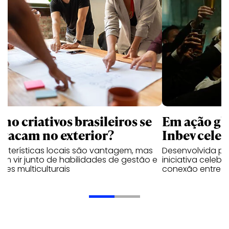
mo criativos brasileiros se
Em ação gl
stacam no exterior?
Inbev celeb
acterísticas locais são vantagem, mas
Desenvolvida p
m vir junto de habilidades de gestão e
iniciativa celeb
pes multiculturais
conexão entre a