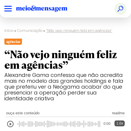
Início
▸
Comunicação
▸
“Não vejo ninguém feliz em agências”
agências
“Não vejo ninguém feliz
em agências”
Alexandre Gama confessa que não acredita
mais no modelo das grandes holdings e fala
que preferiu ver a Neogama acabar do que
presenciar a operação perder sua
identidade criativa
ouça este conteúdo
readme
1.0x
0:00