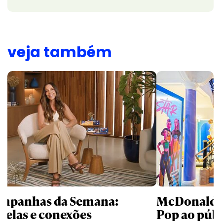
veja também
mpanhas da Semana:
McDonald’s 
trelas e conexões
Pop ao públ