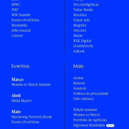
MWC
Nós Inteligência
NRF
Vistar Media
WW Summit
Machina
Evento ProXXIma
Viasat Ads
Maximídia
Magnite
Effie Awards
Uncover
Caboré
Mude
RZK Digital
DoubleVerify
Adlook
Eventos
Mais
Assine
Março
Renove
Women to Watch Summit
Anuncie
Política de privacidade
Abril
Fale conosco
Mídia Master
Edição semanal
Maio
Women to Watch
Marketing Network Brasil
Portfólio de Agências
Evento ProXXIma
Ingressos Maximídia