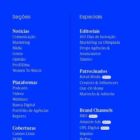
Seções
Especiais
Notícias
Editoriais
Comunicação
100 Dias de Inovação
Marketing
Marketing na Olimpíada
Mídia
Drops Agências &
Gente
Anunciantes
Opinião
Talento
ProXXIma
Women To Watch
Patrocinados
Retail Media
Plataformas
Creators & Influencers
Podcasts
Out-Of-Home
Vídeos
Martechs & Adtechs
Webinars
Banca Digital
Brand Channels
Portfólio de Agências
IMO
Reports
Amazon Ads
Coberturas
OPL Digital
Cannes Lions
Impulso
SXSW
PicPay