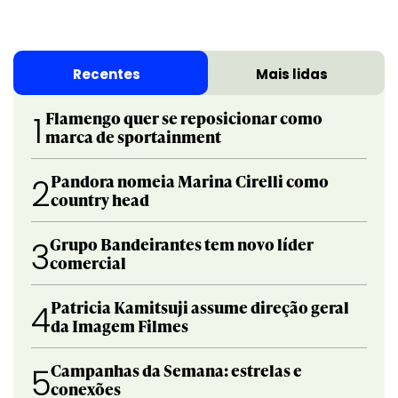
Recentes
Mais lidas
Flamengo quer se reposicionar como
1
marca de sportainment
Pandora nomeia Marina Cirelli como
2
country head
Grupo Bandeirantes tem novo líder
3
comercial
Patricia Kamitsuji assume direção geral
4
da Imagem Filmes
Campanhas da Semana: estrelas e
5
conexões