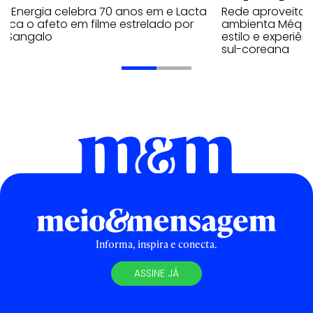
a Energia celebra 70 anos em e Lacta
Rede aproveita
aca o afeto em filme estrelado por
ambienta Méqui 
te Sangalo
estilo e experiên
sul-coreana
Informa, inspira e conecta.
ASSINE JÁ