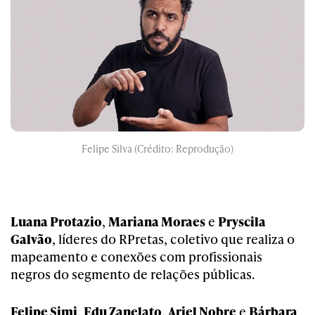
Felipe Silva (Crédito: Reprodução)
Luana Protazio
,
Mariana Moraes
e
Pryscila
Galvão
, líderes do RPretas, coletivo que realiza o
mapeamento e conexões com profissionais
negros do segmento de relações públicas.
Felipe Simi
,
Edu Zanelato
,
Ariel Nobre
e
Bárbara