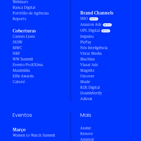
Webinars
Banca Digital
Brand Channels
Portfólio de Agências
IMO
Reports
Amazon Ads
Coberturas
OPL Digital
Cannes Lions
Impulso
SXSW
PicPay
MWC
Nós Inteligência
NRF
Vistar Media
WW Summit
Machina
Evento ProXXIma
Viasat Ads
Maximídia
Magnite
Effie Awards
Uncover
Caboré
Mude
RZK Digital
DoubleVerify
Adlook
Eventos
Mais
Assine
Março
Renove
Women to Watch Summit
Anuncie