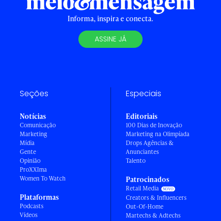
Informa, inspira e conecta.
ASSINE JÁ
Seções
Especiais
Notícias
Editoriais
Comunicação
100 Dias de Inovação
Marketing
Marketing na Olimpíada
Mídia
Drops Agências &
Gente
Anunciantes
Opinião
Talento
ProXXIma
Women To Watch
Patrocinados
Retail Media
Plataformas
Creators & Influencers
Podcasts
Out-Of-Home
Vídeos
Martechs & Adtechs