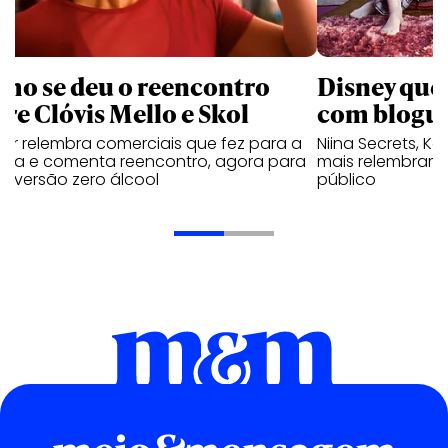
mo se deu o reencontro
Disney que
tre Clóvis Mello e Skol
com bloguei
tor relembra comerciais que fez para a
Niina Secrets, Kar
veja e comenta reencontro, agora para
mais relembram 
ar versão zero álcool
público