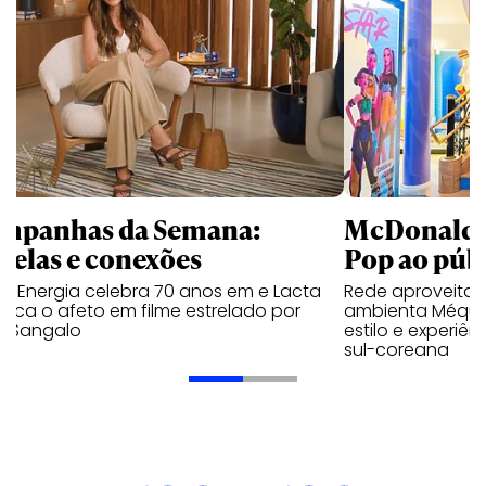
mpanhas da Semana:
McDonald’s 
trelas e conexões
Pop ao públ
a Energia celebra 70 anos em e Lacta
Rede aproveita
aca o afeto em filme estrelado por
ambienta Méqui 
te Sangalo
estilo e experiên
sul-coreana