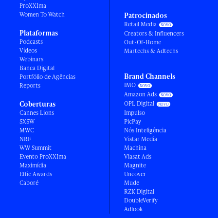
ProXXIma
Women To Watch
Patrocinados
Retail Media
Plataformas
Creators & Influencers
Podcasts
Out-Of-Home
Vídeos
Martechs & Adtechs
Webinars
Banca Digital
Brand Channels
Portfólio de Agências
IMO
Reports
Amazon Ads
Coberturas
OPL Digital
Cannes Lions
Impulso
SXSW
PicPay
MWC
Nós Inteligência
NRF
Vistar Media
WW Summit
Machina
Evento ProXXIma
Viasat Ads
Maximídia
Magnite
Effie Awards
Uncover
Caboré
Mude
RZK Digital
DoubleVerify
Adlook