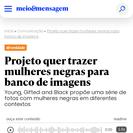
Início
▸
Comunicação
▸
Projeto quer trazer mulheres negras para
banco de imagens
diversidade
Projeto quer trazer
mulheres negras para
banco de imagens
Young, Gifted and Black propõe uma série de
fotos com mulheres negras em diferentes
contextos
ouça este conteúdo
readme
1.0x
0:00