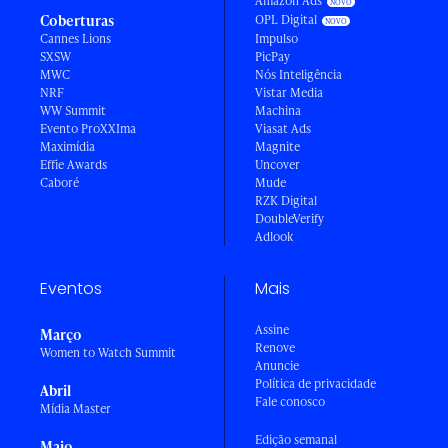
Amazon Ads
Coberturas
OPL Digital
Cannes Lions
Impulso
SXSW
PicPay
MWC
Nós Inteligência
NRF
Vistar Media
WW Summit
Machina
Evento ProXXIma
Viasat Ads
Maximídia
Magnite
Effie Awards
Uncover
Caboré
Mude
RZK Digital
DoubleVerify
Adlook
Eventos
Mais
Assine
Março
Renove
Women to Watch Summit
Anuncie
Política de privacidade
Abril
Fale conosco
Mídia Master
Edição semanal
Maio