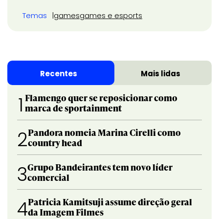
Temas
games
games e esports
Recentes
Mais lidas
Flamengo quer se reposicionar como
1
marca de sportainment
Pandora nomeia Marina Cirelli como
2
country head
Grupo Bandeirantes tem novo líder
3
comercial
Patricia Kamitsuji assume direção geral
4
da Imagem Filmes