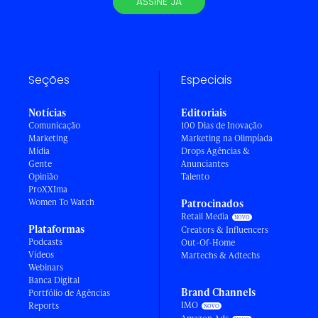
ASSINE JÁ
Seções
Especiais
Notícias
Editoriais
Comunicação
100 Dias de Inovação
Marketing
Marketing na Olimpíada
Mídia
Drops Agências &
Gente
Anunciantes
Opinião
Talento
ProXXIma
Women To Watch
Patrocinados
Retail Media
Plataformas
Creators & Influencers
Podcasts
Out-Of-Home
Vídeos
Martechs & Adtechs
Webinars
Banca Digital
Brand Channels
Portfólio de Agências
IMO
Reports