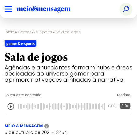
Início
▸
Games & e-Sports
▸
Sala de jogos
games & e-sports
Sala de jogos
Agências e anunciantes formam hubs e áreas
dedicadas ao universo gamer para
aprimorar ativações alinhadas à narrativa
ouça este conteúdo
readme
1.0x
0:00
MEIO & MENSAGEM
i
5 de outubro de 2021 - 13h54