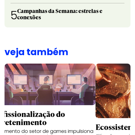
Campanhas da Semana: estrelas e
5
conexões
veja também
ofissionalização do
tretenimento
Ecossistem
scimento do setor de games impulsiona