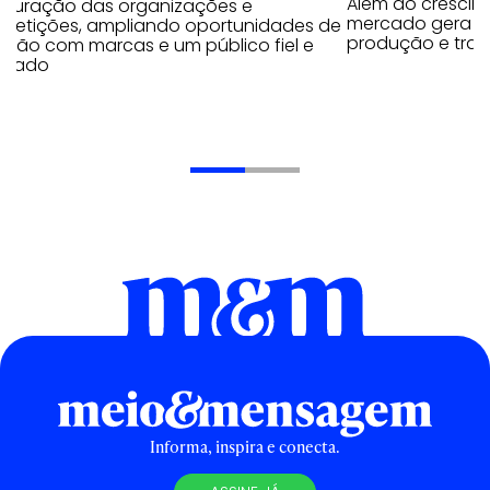
Além do crescim
ruturação das organizações e
mercado gera o
petições, ampliando oportunidades de
produção e tra
exão com marcas e um público fiel e
ajado
Informa, inspira e conecta.