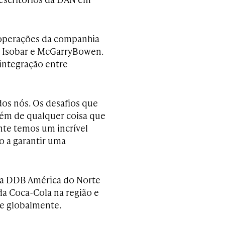
s operações da companhia
t, Isobar e McGarryBowen.
 integração entre
os nós. Os desafios que
lém de qualquer coisa que
nte temos um incrível
o a garantir uma
da DDB América do Norte
da Coca-Cola na região e
te globalmente.