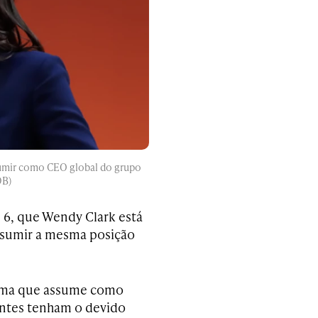
umir como CEO global do grupo
DB)
 6, que Wendy Clark está
ssumir a mesma posição
rma que assume como
ientes tenham o devido