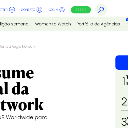
ETTER
CONTATO
LOGIN
ASSINE
I
dição semanal
Women to Watch
Portfólio de Agências
entsu Aegis Network
ssume
1
l da
etwork
2
DDB Worldwide para
3