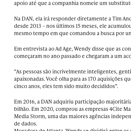
apoio até que a companhia nomeie um substitut
Na DAN, ela irá responder diretamente a Tim An
desde 2013 – nos últimos 15 meses, ele acumulo
mesmo tempo em que comandou a busca por uma
Em entrevista ao Ad Age, Wendy disse que as co
começaram no ano passado e chegaram a um aco
“As pessoas são incrivelmente inteligentes, genti
apaixonadas. Você olha para as 170 aquisições qu
cinco anos, eles tem sido muito decididos”.
Em 2016, a DAN adquiriu participação majoritári
bilhão. Em 2020, comprou as empresas 4Cite Mar
Media Storm, uma das maiores agências indepe
de dados.
Moradora de Atlanta, Wendy se dividirá entre os