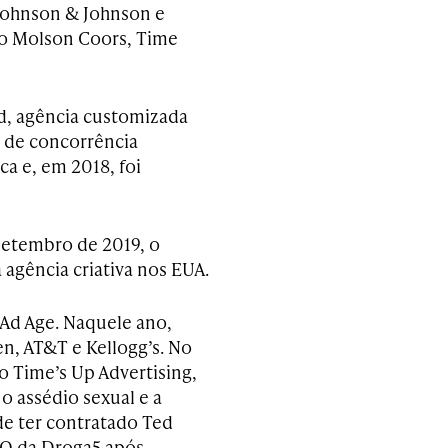
Johnson & Johnson e
mo Molson Coors, Time
ed, agência customizada
o de concorrência
a e, em 2018, foi
setembro de 2019, o
agência criativa nos EUA.
 Ad Age. Naquele ano,
n, AT&T e Kellogg’s. No
o Time’s Up Advertising,
 assédio sexual e a
de ter contratado Ted
CO da Droga5 após