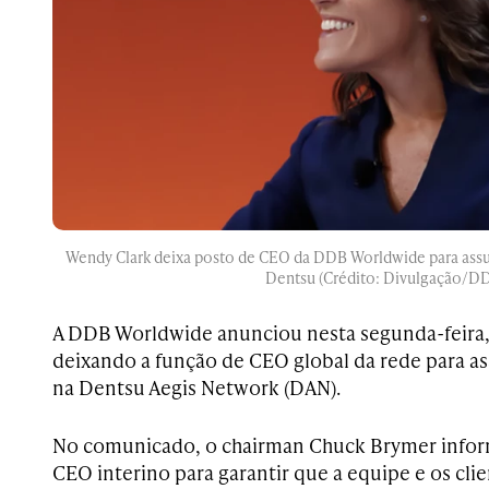
Wendy Clark deixa posto de CEO da DDB Worldwide para ass
Dentsu (Crédito: Divulgação/D
A DDB Worldwide anunciou nesta segunda-feira,
deixando a função de CEO global da rede para a
na Dentsu Aegis Network (DAN).
No comunicado, o chairman Chuck Brymer info
CEO interino para garantir que a equipe e os cl