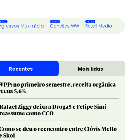
ngressos Maximídia
Convites WW
Retail Media
Recentes
Mais lidas
WPP: no primeiro semestre, receita orgânica
recua 5,6%
Rafael Ziggy deixa a Droga5 e Felipe Simi
reassume como CCO
Como se deu o reencontro entre Clóvis Mello
e Skol