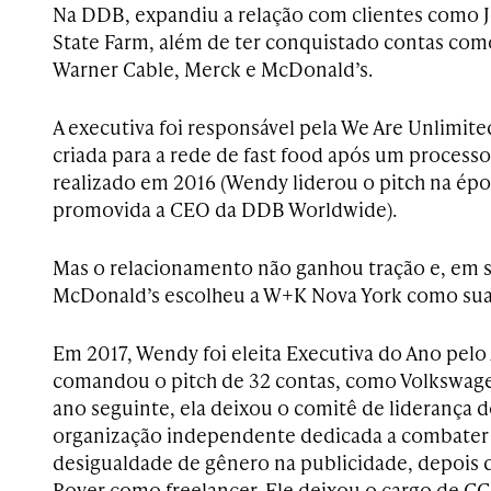
Na DDB, expandiu a relação com clientes como 
State Farm, além de ter conquistado contas co
Warner Cable, Merck e McDonald’s.
A executiva foi responsável pela We Are Unlimit
criada para a rede de fast food após um process
realizado em 2016 (Wendy liderou o pitch na époc
promovida a CEO da DDB Worldwide).
Mas o relacionamento não ganhou tração e, em 
McDonald’s escolheu a W+K Nova York como sua 
Em 2017, Wendy foi eleita Executiva do Ano pelo
comandou o pitch de 32 contas, como Volkswage
ano seguinte, ela deixou o comitê de liderança d
organização independente dedicada a combater o
desigualdade de gênero na publicidade, depois 
Royer como freelancer. Ele deixou o cargo de C