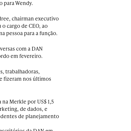
o para Wendy.
dree, chairman executivo
u o cargo de CEO, ao
 pessoa para a função.
nversas com a DAN
rdo em fevereiro.
s, trabalhadoras,
e fizeram nos últimos
a na Merkle por US$ 1,5
keting, de dados, e
ndentes de planejamento
 escritórios da DAN em