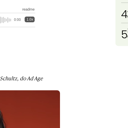
4
readme
1.0x
0:00
5
 Schultz, do Ad Age