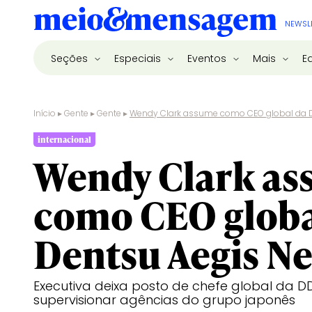
NEWSL
Seções
Especiais
Eventos
Mais
E
Início
▸
Gente
▸
Gente
▸
Wendy Clark assume como CEO global da D
internacional
Wendy Clark a
como CEO globa
Dentsu Aegis N
Executiva deixa posto de chefe global da 
supervisionar agências do grupo japonês