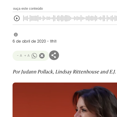
ouça este conteúdo
i
6 de abril de 2020 - 11h11
- A
+ A
Por Judann Pollack, Lindsay Rittenhouse and E.J.