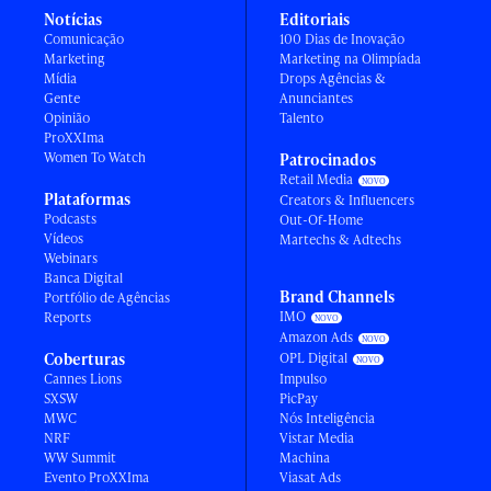
Notícias
Editoriais
Comunicação
100 Dias de Inovação
Marketing
Marketing na Olimpíada
Mídia
Drops Agências &
Gente
Anunciantes
Opinião
Talento
ProXXIma
Women To Watch
Patrocinados
Retail Media
Plataformas
Creators & Influencers
Podcasts
Out-Of-Home
Vídeos
Martechs & Adtechs
Webinars
Banca Digital
Brand Channels
Portfólio de Agências
IMO
Reports
Amazon Ads
Coberturas
OPL Digital
Cannes Lions
Impulso
SXSW
PicPay
MWC
Nós Inteligência
NRF
Vistar Media
WW Summit
Machina
Evento ProXXIma
Viasat Ads