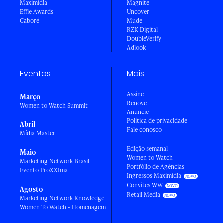
Maximídia
Magnite
Effie Awards
Uncover
Caboré
Mude
RZK Digital
DoubleVerify
Adlook
Eventos
Mais
Assine
Março
Renove
Women to Watch Summit
Anuncie
Política de privacidade
Abril
Fale conosco
Mídia Master
Edição semanal
Maio
Women to Watch
Marketing Network Brasil
Portfólio de Agências
Evento ProXXIma
Ingressos Maximídia
Convites WW
Agosto
Retail Media
Marketing Network Knowledge
Women To Watch - Homenagem