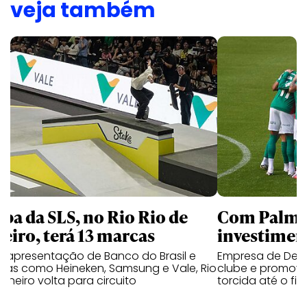
veja também
apa da SLS, no Rio Rio de
Com Palmei
neiro, terá 13 marcas
investimen
 apresentação de Banco do Brasil e
Empresa de Deli
cas como Heineken, Samsung e Vale, Rio
clube e promove
aneiro volta para circuito
torcida até o fi