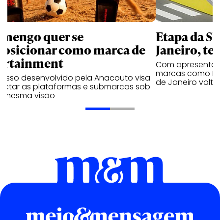
amengo quer se
Etapa da SL
posicionar como marca de
Janeiro, te
ortainment
Com apresentaçã
marcas como Hei
cesso desenvolvido pela Anacouto visa
de Janeiro volta
ectar as plataformas e submarcas sob
 mesma visão