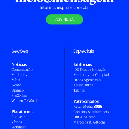
Informa, inspira e conecta.
ASSINE JÁ
Seções
Especiais
Notícias
Editoriais
Comunicação
100 Dias de Inovação
Marketing
Marketing na Olimpíada
Mídia
Drops Agências &
Gente
Anunciantes
Opinião
Talento
ProXXIma
Women To Watch
Patrocinados
Retail Media
Plataformas
Creators & Influencers
Podcasts
Out-Of-Home
Vídeos
Martechs & Adtechs
Webinars