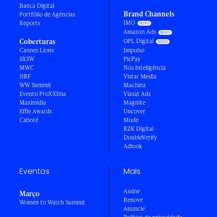
Banca Digital
Brand Channels
Portfólio de Agências
IMO
Reports
Amazon Ads
Coberturas
OPL Digital
Cannes Lions
Impulso
SXSW
PicPay
MWC
Nós Inteligência
NRF
Vistar Media
WW Summit
Machina
Evento ProXXIma
Viasat Ads
Maximídia
Magnite
Effie Awards
Uncover
Caboré
Mude
RZK Digital
DoubleVerify
Adlook
Eventos
Mais
Assine
Março
Renove
Women to Watch Summit
Anuncie