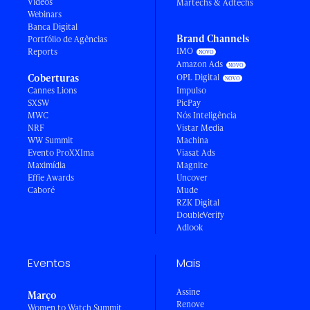
Vídeos
Martechs & Adtechs
Webinars
Banca Digital
Brand Channels
Portfólio de Agências
IMO
Reports
Amazon Ads
Coberturas
OPL Digital
Cannes Lions
Impulso
SXSW
PicPay
MWC
Nós Inteligência
NRF
Vistar Media
WW Summit
Machina
Evento ProXXIma
Viasat Ads
Maximídia
Magnite
Effie Awards
Uncover
Caboré
Mude
RZK Digital
DoubleVerify
Adlook
Eventos
Mais
Assine
Março
Renove
Women to Watch Summit