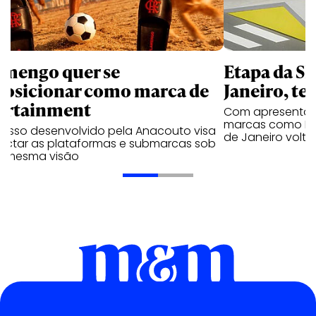
amengo quer se
Etapa da SL
posicionar como marca de
Janeiro, te
ortainment
Com apresentaçã
marcas como Hei
cesso desenvolvido pela Anacouto visa
de Janeiro volta
ectar as plataformas e submarcas sob
 mesma visão