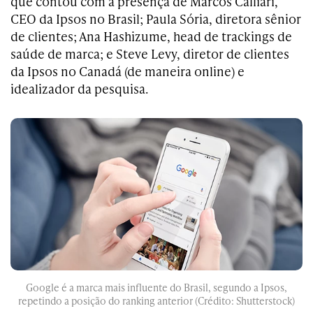
que contou com a presença de
Marcos Calliari,
CEO da
Ipsos
no Brasil; Paula Sória, diretora sênior
de clientes; Ana Hashizume, head de trackings de
saúde de marca; e Steve Levy, diretor de clientes
da
Ipsos
no Canadá (de maneira online) e
idealizador da pesquisa.
Google é a marca mais influente do Brasil, segundo a Ipsos,
repetindo a posição do ranking anterior (Crédito: Shutterstock)