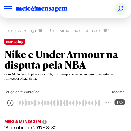
Início
▸
Marketing
▸
Nike e Under Armour na disputa pela NBA
marketing
Nike e Under Armour na
disputa pela NBA
Com Adidas fora do páreo após 2017, marcas esportivas querem assumir o posto de
fornecedor oficial da liga
ouça este conteúdo
readme
1.0x
0:00
MEIO & MENSAGEM
i
18 de abril de 2015 - 8h30