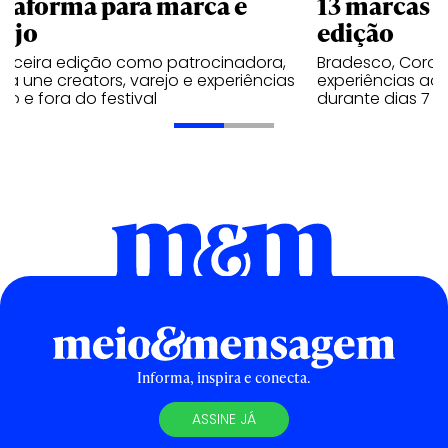
ataforma para marca e
13 marcas n
rejo
edição
terceira edição como patrocinadora,
Bradesco, Coron
a une creators, varejo e experiências
experiências ao 
ro e fora do festival
durante dias 7 e
Informa, inspira e conecta.
ASSINE JÁ