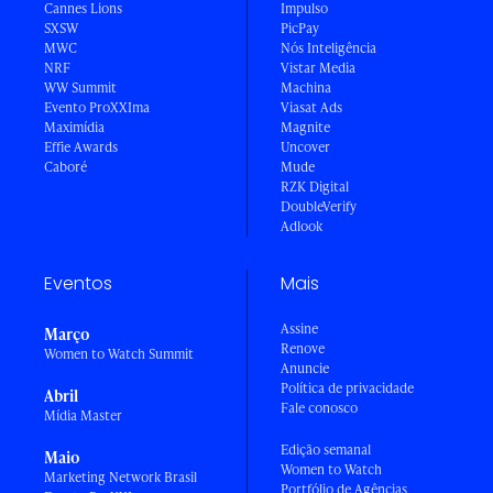
Cannes Lions
Impulso
SXSW
PicPay
MWC
Nós Inteligência
NRF
Vistar Media
WW Summit
Machina
Evento ProXXIma
Viasat Ads
Maximídia
Magnite
Effie Awards
Uncover
Caboré
Mude
RZK Digital
DoubleVerify
Adlook
Eventos
Mais
Assine
Março
Renove
Women to Watch Summit
Anuncie
Política de privacidade
Abril
Fale conosco
Mídia Master
Edição semanal
Maio
Women to Watch
Marketing Network Brasil
Portfólio de Agências